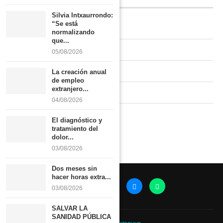
Silvia Intxaurrondo:
“Se está
Quiénes somos
normalizando
que...
Contacto
05/08/2026
Newsletter
La creación anual
de empleo
extranjero...
Publicidad tarifas
04/08/2026
Política de privacidad
El diagnóstico y
tratamiento del
dolor...
03/08/2026
Dos meses sin
hacer horas extra...
03/08/2026
SALVAR LA
SANIDAD PÚBLICA