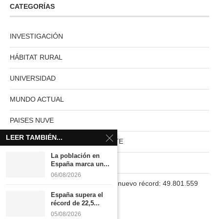
CATEGORÍAS
INVESTIGACIÓN
HÁBITAT RURAL
UNIVERSIDAD
MUNDO ACTUAL
PAISES NUVE
LEER TAMBIÉN...
HABITAT RURAL AUTOSUFICIENTE
La población en
Boletín
España marca un...
06/08/2026
La población en España marca un nuevo récord: 49.801.559
habitantes
España supera el
récord de 22,5...
05/08/2026
INFORMACIÓN