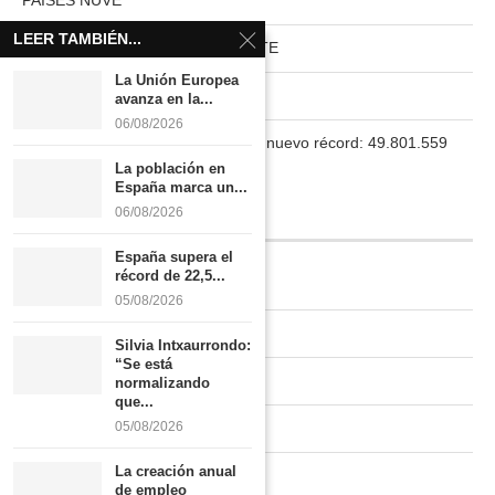
LEER TAMBIÉN...
HABITAT RURAL AUTOSUFICIENTE
La Unión Europea
Boletín
avanza en la...
06/08/2026
La población en España marca un nuevo récord: 49.801.559
habitantes
La población en
España marca un...
06/08/2026
INFORMACIÓN
España supera el
récord de 22,5...
Quiénes somos
05/08/2026
Contacto
Silvia Intxaurrondo:
“Se está
Newsletter
normalizando
que...
Publicidad tarifas
05/08/2026
La creación anual
Política de privacidad
de empleo