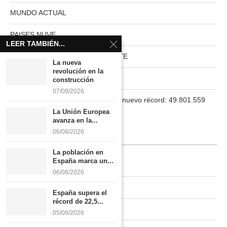
MUNDO ACTUAL
PAISES NUVE
LEER TAMBIÉN...
HABITAT RURAL AUTOSUFICIENTE
La nueva
revolución en la
Boletín
construcción
07/08/2026
La población en España marca un nuevo récord: 49.801.559
habitantes
La Unión Europea
avanza en la...
06/08/2026
INFORMACIÓN
La población en
España marca un...
Quiénes somos
06/08/2026
Contacto
España supera el
récord de 22,5...
Newsletter
05/08/2026