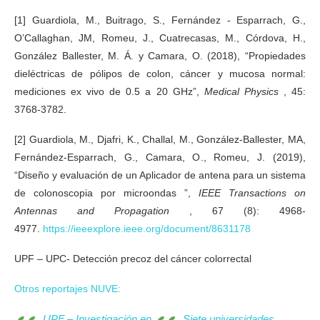
[1] Guardiola, M., Buitrago, S., Fernández ‐ Esparrach, G.,
O’Callaghan, JM, Romeu, J., Cuatrecasas, M., Córdova, H.,
González Ballester, M. Á. y Camara, O. (2018), “Propiedades
dieléctricas de pólipos de colon, cáncer y mucosa normal:
mediciones ex vivo de 0.5 a 20 GHz”,
Medical Physics
, 45:
3768-3782.
[2] Guardiola, M., Djafri, K., Challal, M., González-Ballester, MA,
Fernández-Esparrach, G., Camara, O., Romeu, J. (2019),
“Diseño y evaluación de un Aplicador de antena para un sistema
de colonoscopia por microondas ”,
IEEE Transactions on
Antennas and Propagation
, 67 (8): 4968-
4977.
https://ieeexplore.ieee.org/document/8631178
UPF – UPC- Detección precoz del cáncer colorrectal
Otros reportajes NUVE:
UPF – Investigación en
Siete universidades