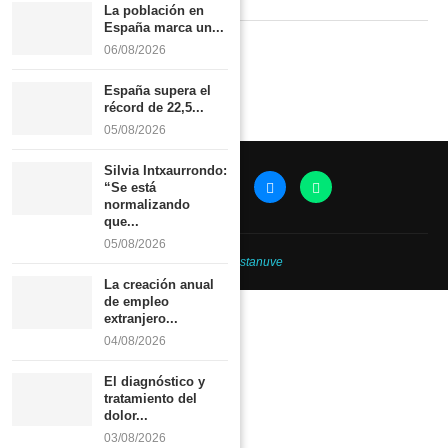
La población en
España marca un...
Política de privacidad
06/08/2026
España supera el
récord de 22,5...
05/08/2026
Silvia Intxaurrondo:
“Se está
normalizando
que...
05/08/2026
@2026 -
Revistanuve
La creación anual
de empleo
extranjero...
04/08/2026
El diagnóstico y
tratamiento del
dolor...
03/08/2026