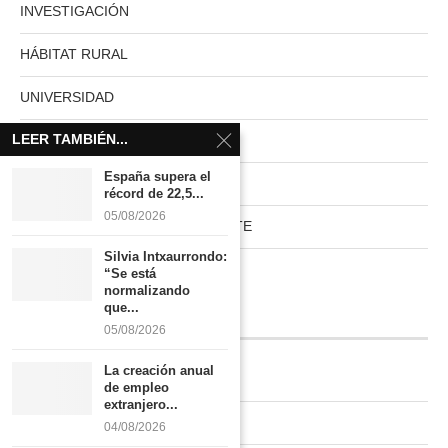
INVESTIGACIÓN
HÁBITAT RURAL
UNIVERSIDAD
LEER TAMBIÉN...
MUNDO ACTUAL
España supera el
PAISES NUVE
récord de 22,5...
05/08/2026
HABITAT RURAL AUTOSUFICIENTE
Silvia Intxaurrondo:
Boletín
“Se está
normalizando
que...
INFORMACIÓN
05/08/2026
La creación anual
Quiénes somos
de empleo
extranjero...
Contacto
04/08/2026