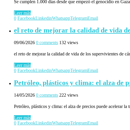
Se cumplen 1.000 días desde que empezó el genocidio en Gaza
Leer más
0
Facebook
Linkedin
Whatsapp
Telegram
Email
el reto de mejorar la calidad de vida d
09/06/2026
0 comments
132 views
el reto de mejorar la calidad de vida de los supervivientes de cá
Leer más
0
Facebook
Linkedin
Whatsapp
Telegram
Email
Petróleo, plásticos y clima: el alza de 
14/05/2026
0 comments
222 views
Petróleo, plásticos y clima: el alza de precios puede acelerar la 
Leer más
0
Facebook
Linkedin
Whatsapp
Telegram
Email