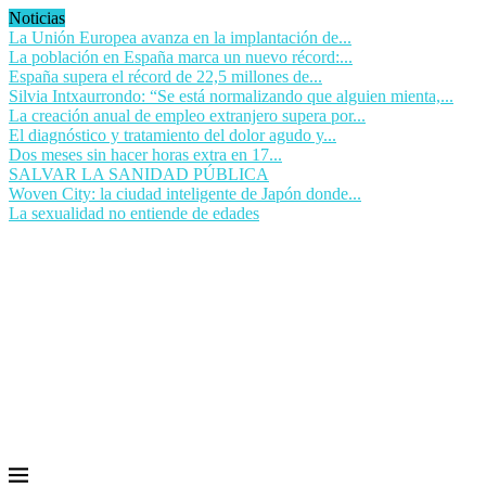
Noticias
La Unión Europea avanza en la implantación de...
La población en España marca un nuevo récord:...
España supera el récord de 22,5 millones de...
Silvia Intxaurrondo: “Se está normalizando que alguien mienta,...
La creación anual de empleo extranjero supera por...
El diagnóstico y tratamiento del dolor agudo y...
Dos meses sin hacer horas extra en 17...
SALVAR LA SANIDAD PÚBLICA
Woven City: la ciudad inteligente de Japón donde...
La sexualidad no entiende de edades