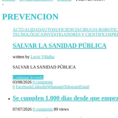
-
PREVENCION
ACTUALIDAD
AUTOSUFICIENCIA
CIRUGIA ROBOTI
TECNOLÓGICA
INVESTIGADORES Y CIENTIFICOS
PR
SALVAR LA SANIDAD PÚBLICA
written by
Lucio Villalba
SALVAR LA SANIDAD PÚBLICA
Continuar leyendo
03/08/2026
0 comments
0
Facebook
Linkedin
Whatsapp
Telegram
Email
Se cumplen 1.000 días desde que empez
07/07/2026
0 comments
89 views