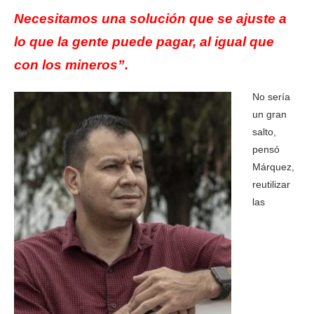
Necesitamos una solución que se ajuste a
lo que la gente puede pagar, al igual que
con los mineros”.
No sería
un gran
salto,
pensó
Márquez,
reutilizar
las