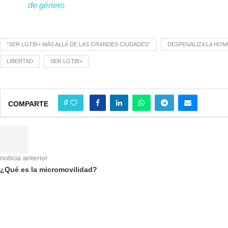
de género
“SER LGTBI+ MÁS ALLÁ DE LAS GRANDES CIUDADES”
DESPENALIZA LA HOM
LIBERTAD
SER LGTBI+
0
COMPARTE
noticia anterior
¿Qué es la micromovilidad?