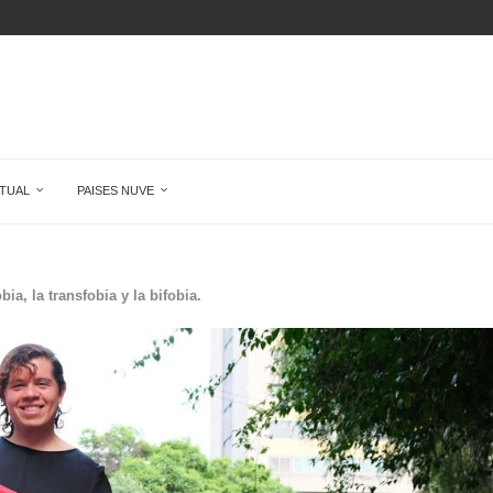
SUPERA POR...
UDO Y...
 DONDE...
FINIDO, CON ENERGIA AUTOSUFICIENTE
TUAL
PAISES NUVE
ia, la transfobia y la bifobia.