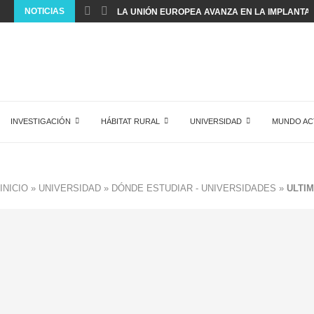
NOTICIAS
LA UNIÓN EUROPEA AVANZA EN LA IMPLANTACI
INVESTIGACIÓN
HÁBITAT RURAL
UNIVERSIDAD
MUNDO AC
INICIO
»
UNIVERSIDAD
»
DÓNDE ESTUDIAR - UNIVERSIDADES
»
ULTIM