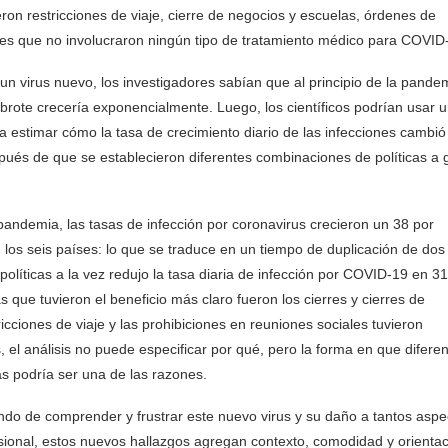
eron restricciones de viaje, cierre de negocios y escuelas, órdenes de
ones que no involucraron ningún tipo de tratamiento médico para COVID
n virus nuevo, los investigadores sabían que al principio de la pande
 brote crecería exponencialmente. Luego, los científicos podrían usar 
a estimar cómo la tasa de crecimiento diario de las infecciones cambió
pués de que se establecieron diferentes combinaciones de políticas a 
a pandemia, las tasas de infección por coronavirus crecieron un 38 por
 los seis países: lo que se traduce en un tiempo de duplicación de dos
 políticas a la vez redujo la tasa diaria de infección por COVID-19 en 3
s que tuvieron el beneficio más claro fueron los cierres y cierres de
icciones de viaje y las prohibiciones en reuniones sociales tuvieron
, el análisis no puede especificar por qué, pero la forma en que difere
s podría ser una de las razones.
do de comprender y frustrar este nuevo virus y su daño a tantos aspe
esional, estos nuevos hallazgos agregan contexto, comodidad y orienta