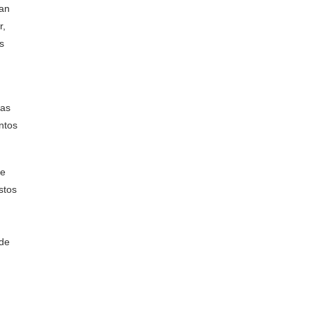
man
r,
s
cas
ntos
ue
stos
 de