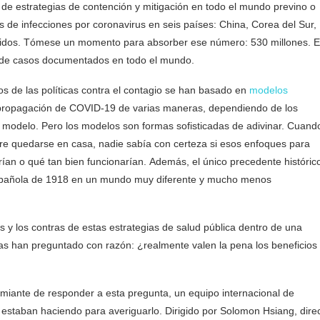
 de estrategias de contención y mitigación en todo el mundo previno o
s de infecciones por coronavirus en seis países: China, Corea del Sur,
 Unidos. Tómese un momento para absorber ese número: 530 millones. 
 de casos documentados en todo el mundo.
os de las políticas contra el contagio se han basado en
modelos
propagación de COVID-19 de varias maneras, dependiendo de los
modelo. Pero los modelos son formas sofisticadas de adivinar. Cuand
re quedarse en casa, nadie sabía con certeza si esos enfoques para
narían o qué tan bien funcionarían. Además, el único precedente históric
española de 1918 en un mundo muy diferente y mucho menos
os y los contras de estas estrategias de salud pública dentro de una
 han preguntado con razón: ¿realmente valen la pena los beneficios
iante de responder a esta pregunta, un equipo internacional de
 estaban haciendo para averiguarlo. Dirigido por Solomon Hsiang, dire