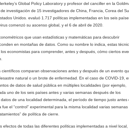
Berkeley’s Global Policy Laboratory y profesor del canciller en la Gold
o de investigación de 15 investigadores de China, Francia, Corea del Su
stados Unidos. evaluó 1.717 políticas implementadas en los seis paíse
irus comenzó su ascenso global, y el 6 de abril de 2020.
conométricos que usan estadísticas y matemáticas para descubrir
esconden en montañas de datos. Como su nombre lo indica, estas técni
or los economistas para comprender, antes y después, cómo ciertos eve
o.
los científicos comparan observaciones antes y después de un evento q
desastre natural o un brote de enfermedad. En el caso de COVID-19, e
tos de datos de salud pública en múltiples localidades (por ejemplo,
ada uno de los seis países antes y varias semanas después de los
datos de una localidad determinada, el período de tiempo justo antes
a fue el “control” experimental para la misma localidad varias semanas
tamientos” de política de cierre.
 efectos de todas las diferentes políticas implementadas a nivel local,