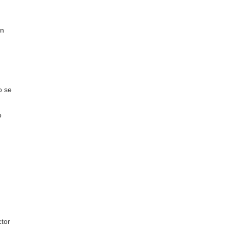
En
o se
o
ctor