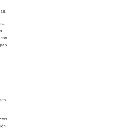
-19.
mia,
un
 con
gran
1
ntes
ctos
ción