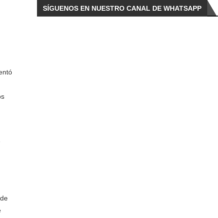
SÍGUENOS EN NUESTRO CANAL DE WHATSAPP
entó
os
e
 de
e