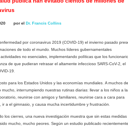
salud pública han evitado cientos de millones de
avirus
 2020 por el
Dr. Francis Collins
 enfermedad por coronavirus 2019 (COVID-19) el invierno pasado pres
naciones de todo el mundo. Muchos líderes gubernamentales
actividades no esenciales, implementando políticas que los funcionari
anza de que pudieran retrasar el altamente infeccioso SARS-CoV-2, el
OVID-19.
o costo para los Estados Unidos y las economías mundiales. A muchos d
mucho, interrumpiendo nuestras rutinas diarias: llevar a los niños a la
laboratorio, reunirse con amigos y familiares, reunirse cara a cara para
, ir a el gimnasio, y causa mucha incertidumbre y frustración.
sido los cierres, una nueva investigación muestra que sin estas medidas
n sido mucho, mucho peores. Según un estudio publicado recientement