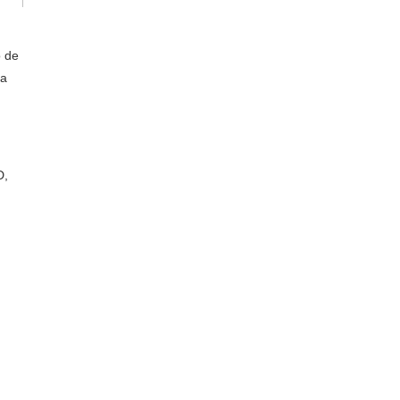
o de
da
D,