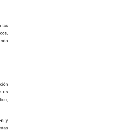
n las
icos,
undo
ción
e un
fico,
ón y
ntas