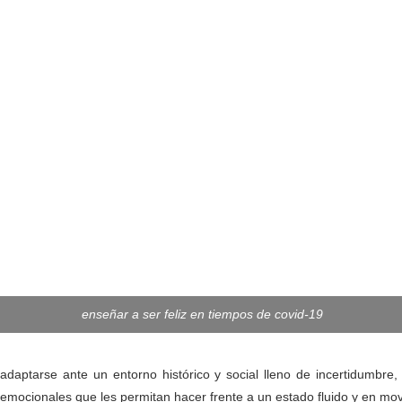
enseñar a ser feliz en tiempos de covid-19
adaptarse ante un entorno histórico y social lleno de incertidumbre,
emocionales que les permitan hacer frente a un estado fluido y en movi