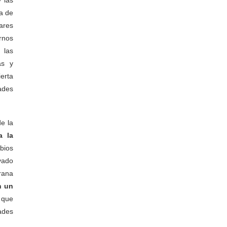
a de
ares
rnos
 las
as y
erta
ades
de la
a la
bios
evado
rana
n un
 que
ades