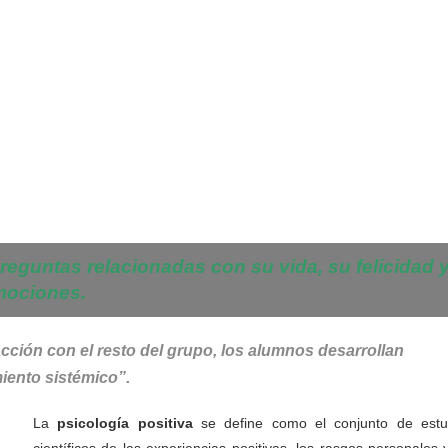
eguntas relacionadas con su vida, su felicidad 
mociones.
cción con el resto del grupo, los alumnos desarrollan
iento sistémico”.
La
psicología positiva
se define como el conjunto de estu
científicos de las experiencias positivas, los rasgos personales 