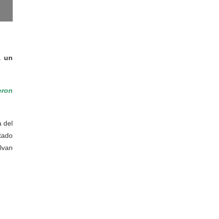
a un
eron
 del
tado
lvan