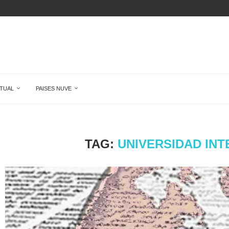
N DE...
ÉCORD:...
DE...
O QUE ALGUIEN MIENTA,...
SUPERA POR...
UDO Y...
TUAL
PAISES NUVE
TAG:
UNIVERSIDAD INT