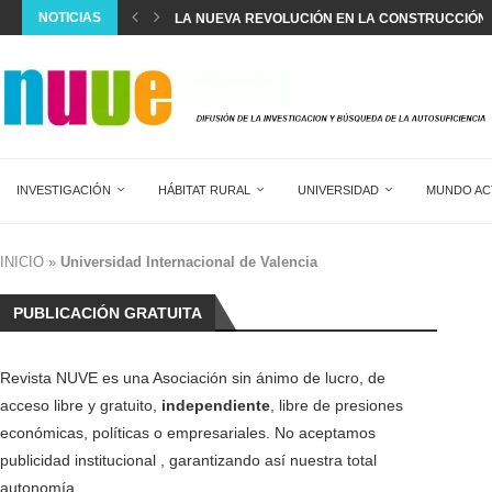
NOTICIAS
LA NUEVA REVOLUCIÓN EN LA CONSTRUCCIÓN
LA UNIÓN EUROPEA AVANZA EN LA IMPLANTACIÓ
LA POBLACIÓN EN ESPAÑA MARCA UN NUEVO R
ESPAÑA SUPERA EL RÉCORD DE 22,5 MILLONES 
SILVIA INTXAURRONDO: “SE ESTÁ NORMALIZAND
LA CREACIÓN ANUAL DE EMPLEO EXTRANJERO 
EL DIAGNÓSTICO Y TRATAMIENTO DEL DOLOR AG
DOS MESES SIN HACER HORAS EXTRA EN 17...
SALVAR LA SANIDAD PÚBLICA
INVESTIGACIÓN
HÁBITAT RURAL
UNIVERSIDAD
MUNDO AC
INICIO
»
Universidad Internacional de Valencia
PUBLICACIÓN GRATUITA
Revista NUVE es una Asociación sin ánimo de lucro, de
acceso libre y gratuito,
independiente
, libre de presiones
económicas, políticas o empresariales. No aceptamos
publicidad institucional , garantizando así nuestra total
autonomía.