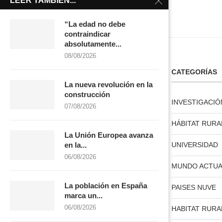
LEER TAMBIÉN...
“La edad no debe
contraindicar
absolutamente...
08/08/2026
LICENCIA CREATIVE COMMONS
CATEGORÍAS
La nueva revolución en la
construcción
INVESTIGACIÓ
07/08/2026
HÁBITAT RURA
La Unión Europea avanza
licencia creative commons
UNIVERSIDAD
en la...
06/08/2026
MUNDO ACTUA
La población en España
PAISES NUVE
marca un...
06/08/2026
HABITAT RURA