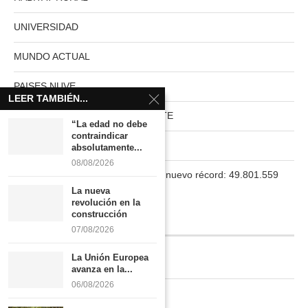
UNIVERSIDAD
MUNDO ACTUAL
PAISES NUVE
LEER TAMBIÉN...
HABITAT RURAL AUTOSUFICIENTE
“La edad no debe
contraindicar
Boletín
absolutamente...
08/08/2026
La población en España marca un nuevo récord: 49.801.559
habitantes
La nueva
revolución en la
construcción
INFORMACIÓN
07/08/2026
La Unión Europea
Quiénes somos
avanza en la...
06/08/2026
Contacto