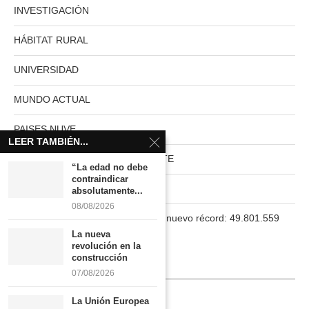
INVESTIGACIÓN
HÁBITAT RURAL
UNIVERSIDAD
MUNDO ACTUAL
PAISES NUVE
LEER TAMBIÉN...
HABITAT RURAL AUTOSUFICIENTE
“La edad no debe
contraindicar
Boletín
absolutamente...
08/08/2026
La población en España marca un nuevo récord: 49.801.559
habitantes
La nueva
revolución en la
construcción
INFORMACIÓN
07/08/2026
La Unión Europea
Quiénes somos