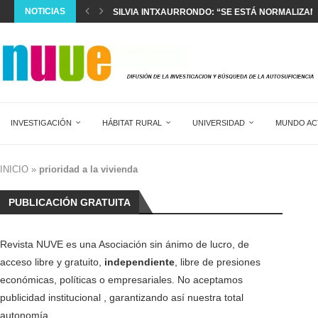
NOTICIAS
SILVIA INTXAURRONDO: “SE ESTÁ NORMALIZAND
LA CREACIÓN ANUAL DE EMPLEO EXTRANJERO 
EL DIAGNÓSTICO Y TRATAMIENTO DEL DOLOR AG
DOS MESES SIN HACER HORAS EXTRA EN 17...
SALVAR LA SANIDAD PÚBLICA
WOVEN CITY: LA CIUDAD INTELIGENTE DE JAPÓN
LA SEXUALIDAD NO ENTIENDE DE EDADES
NUEVO PLAN ANTIINCENDIOS
VIVIENDA CONSTITUCIONAL DE ALQUILER INDE
INVESTIGACIÓN
HÁBITAT RURAL
UNIVERSIDAD
MUNDO AC
INICIO
»
prioridad a la vivienda
PUBLICACIÓN GRATUITA
Revista NUVE es una Asociación sin ánimo de lucro, de
acceso libre y gratuito,
independiente
, libre de presiones
económicas, políticas o empresariales. No aceptamos
publicidad institucional , garantizando así nuestra total
autonomía.