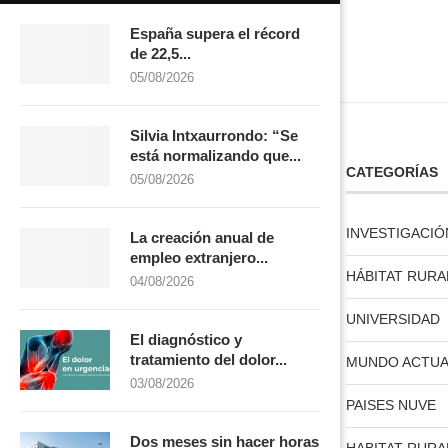
España supera el récord
de 22,5...
05/08/2026
Silvia Intxaurrondo: “Se
está normalizando que...
LICENCIA CREATIVE COMMONS
CATEGORÍAS
05/08/2026
INVESTIGACIÓ
La creación anual de
empleo extranjero...
HÁBITAT RURA
04/08/2026
licencia creative commons
UNIVERSIDAD
El diagnóstico y
tratamiento del dolor...
MUNDO ACTUA
03/08/2026
PAISES NUVE
Dos meses sin hacer horas
HABITAT RURA