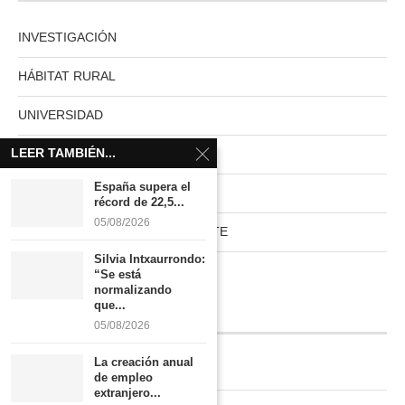
INVESTIGACIÓN
HÁBITAT RURAL
UNIVERSIDAD
LEER TAMBIÉN...
MUNDO ACTUAL
España supera el
PAISES NUVE
récord de 22,5...
05/08/2026
HABITAT RURAL AUTOSUFICIENTE
Silvia Intxaurrondo:
Boletín
“Se está
normalizando
que...
INFORMACIÓN
05/08/2026
La creación anual
Quiénes somos
de empleo
extranjero...