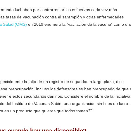
el mundo luchaban por contrarrestar los esfuerzos cada vez más
 las tasas de vacunación contra el sarampión y otras enfermedades
la Salud (OMS)
en 2019 enumeró la “vacilación de la vacuna” como un
ecialmente la falta de un registro de seguridad a largo plazo, dice
 en esa preocupación. Incluso los defensores se han preocupado de que 
ner efectos secundarios dañinos. Considere el nombre de la iniciativa
e del Instituto de Vacunas Sabin, una organización sin fines de lucro.
nza en un producto que quieres que todos tomen?”
Solo el 50%
rus cuando hay una disponible?