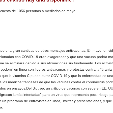
encuesta de 1056 personas a mediados de mayo.
ado una gran cantidad de otros mensajes antivacunas. En mayo, un vi
elacionadas con COVID-19 eran exageradas y que una vacuna podría ma
ue se eliminara debido a sus afirmaciones sin fundamento. Los activis
edom” en línea con líderes antivacunas y protestas contra la “tiranía
yen que la vitamina C puede curar COVID-19 y que la enfermedad es un
 de los médicos franceses de que las vacunas contra el coronavirus pod
ados en ensayos.Del Bigtree, un crítico de vacunas con sede en EE. UU
ligrosas jamás intentadas” para un virus que representa poco riesgo p
e un programa de entrevistas en línea, Twitter y presentaciones, y que
a.