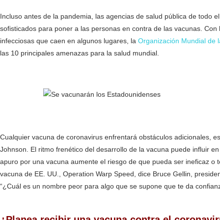
Incluso antes de la pandemia, las agencias de salud pública de todo 
sofisticados para poner a las personas en contra de las vacunas. Con
infecciosas que caen en algunos lugares, la
Organización Mundial de 
las 10 principales amenazas para la salud mundial.
Cualquier vacuna de coronavirus enfrentará obstáculos adicionales, esp
Johnson. El ritmo frenético del desarrollo de la vacuna puede influir
apuro por una vacuna aumente el riesgo de que pueda ser ineficaz o te
vacuna de EE. UU., Operation Warp Speed, dice Bruce Gellin, president
“¿Cuál es un nombre peor para algo que se supone que te da confia
Estadounidenses planean vacunarse COVID
¿Planea recibir una vacuna contra el coronavi