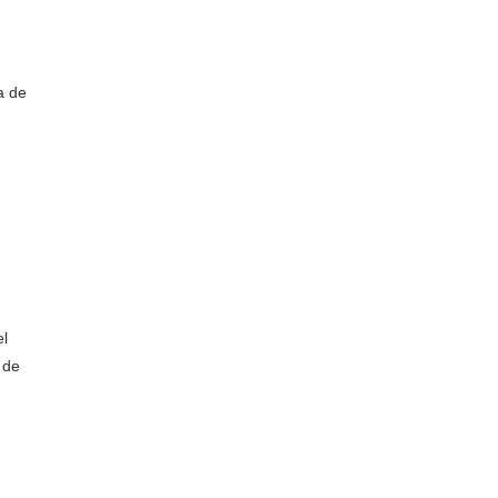
a de
el
 de