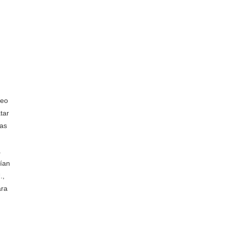
deo
tar
tas
a
rían
.,
ara