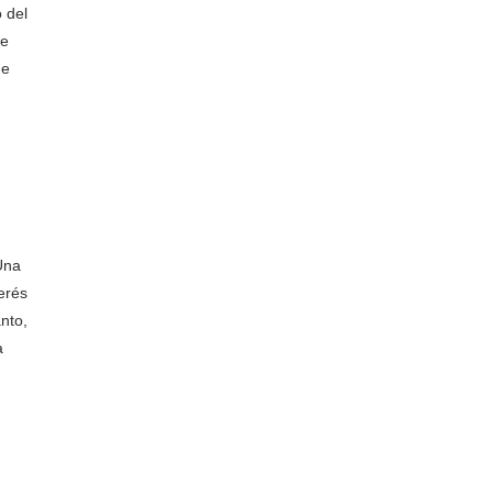
 del
se
de
Una
erés
nto,
a