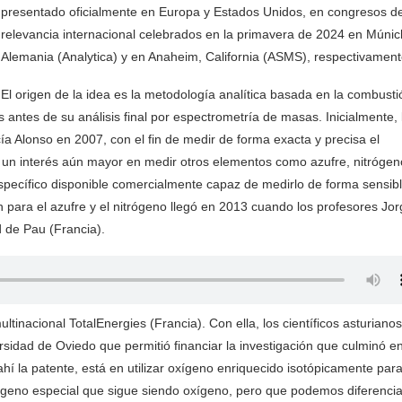
presentado oficialmente en Europa y Estados Unidos, en congresos d
relevancia internacional celebrados en la primavera de 2024 en Múnic
Alemania (Analytica) y en Anaheim, California (ASMS), respectivament
El origen de la idea es la metodología analítica basada en la combusti
ntes de su análisis final por espectrometría de masas. Inicialmente, 
cía Alonso en 2007, con el fin de medir de forma exacta y precisa el
un interés aún mayor en medir otros elementos como azufre, nitrógen
specífico disponible comercialmente capaz de medirlo de forma sensibl
ón para el azufre y el nitrógeno llegó en 2013 cuando los profesores Jo
d de Pau (Francia).
inacional TotalEnergies (Francia). Con ella, los científicos asturianos
sidad de Oviedo que permitió financiar la investigación que culminó en
 ahí la patente, está en utilizar oxígeno enriquecido isotópicamente par
ígeno especial que sigue siendo oxígeno, pero que podemos diferencia