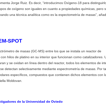
menta Jorge Ruiz. Es decir, “introducimos Oxígeno-18 para distinguirlo
opos de oxígeno son iguales en cuanto a propiedades químicas, pero 
eando una técnica analítica como es la espectometría de masas”, aña
ELEM-SPOT
ctrómetro de masas (GC-MS) entre los que se instala un reactor de
on hilos de platino en su interior que funcionan como catalizadores. 
n y se oxidan en línea dentro del reactor, todos los elementos de int
 se detectan selectivamente mediante espectrometría de masas. Por ta
tándares específicos, compuestos que contienen dichos elementos con l
iella Moldovan.
stigadores de la Universidad de Oviedo