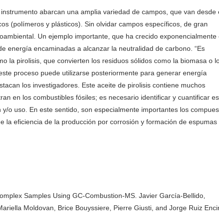
e instrumento abarcan una amplia variedad de campos, que van desde 
os (polímeros y plásticos). Sin olvidar campos específicos, de gran
edioambiental. Un ejemplo importante, que ha crecido exponencialmente
s de energía encaminadas a alcanzar la neutralidad de carbono. “Es
 la pirolisis, que convierten los residuos sólidos como la biomasa o l
n este proceso puede utilizarse posteriormente para generar energía
tacan los investigadores. Este aceite de pirolisis contiene muchos
 en los combustibles fósiles; es necesario identificar y cuantificar es
n y/o uso. En este sentido, son especialmente importantes los compues
e la eficiencia de la producción por corrosión y formación de espumas
Complex Samples Using GC-Combustion-MS. Javier García-Bellido,
riella Moldovan, Brice Bouyssiere, Pierre Giusti, and Jorge Ruiz Enci