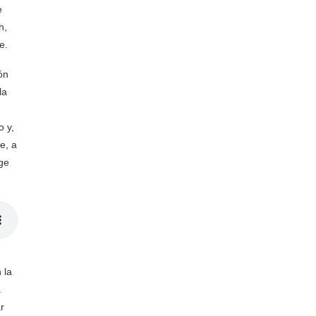
e
h,
e.
ón
la
o y,
e, a
rge
 la
a
r