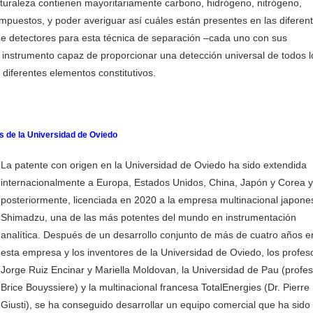
aturaleza contienen mayoritariamente carbono, hidrógeno, nitrógeno,
mpuestos, y poder averiguar así cuáles están presentes en las diferen
de detectores para esta técnica de separación –cada uno con sus
 instrumento capaz de proporcionar una detección universal de todos l
 diferentes elementos constitutivos.
s de la Universidad de Oviedo
La patente con origen en la Universidad de Oviedo ha sido extendida
internacionalmente a Europa, Estados Unidos, China, Japón y Corea y
posteriormente, licenciada en 2020 a la empresa multinacional japone
Shimadzu, una de las más potentes del mundo en instrumentación
analítica. Después de un desarrollo conjunto de más de cuatro años e
esta empresa y los inventores de la Universidad de Oviedo, los profes
Jorge Ruiz Encinar y Mariella Moldovan, la Universidad de Pau (profe
Brice Bouyssiere) y la multinacional francesa TotalEnergies (Dr. Pierre
Giusti), se ha conseguido desarrollar un equipo comercial que ha sido