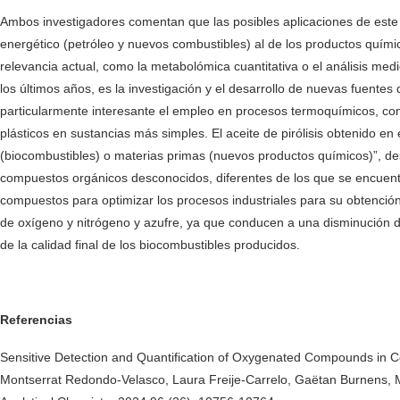
Ambos investigadores comentan que las posibles aplicaciones de est
energético (petróleo y nuevos combustibles) al de los productos químic
relevancia actual, como la metabolómica cuantitativa o el análisis m
los últimos años, es la investigación y el desarrollo de nuevas fuente
particularmente interesante el empleo en procesos termoquímicos, como
plásticos en sustancias más simples. El aceite de pirólisis obtenido e
(biocombustibles) o materias primas (nuevos productos químicos)”, des
compuestos orgánicos desconocidos, diferentes de los que se encuentran
compuestos para optimizar los procesos industriales para su obtenció
de oxígeno y nitrógeno y azufre, ya que conducen a una disminución d
de la calidad final de los biocombustibles producidos.
Referencias
Sensitive Detection and Quantification of Oxygenated Compounds in 
Montserrat Redondo-Velasco, Laura Freije-Carrelo, Gaëtan Burnens, Ma