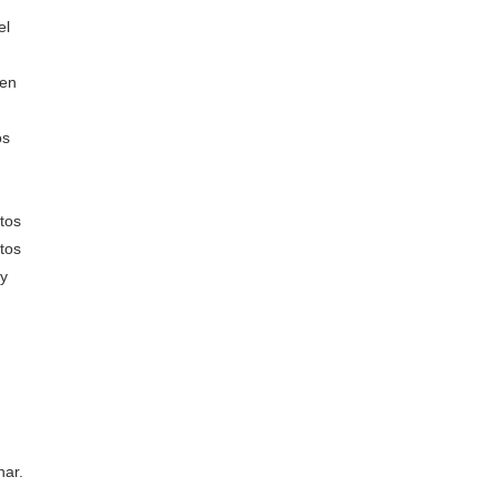
el
 en
os
tos
tos
 y
nar.