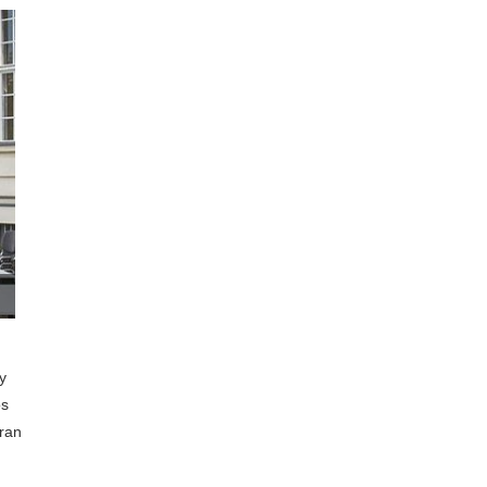
y
os
tran