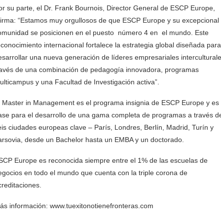
or su parte, el Dr. Frank Bournois, Director General de ESCP Europe,
firma: “Estamos muy orgullosos de que ESCP Europe y su excepcional
omunidad se posicionen en el puesto número 4 en el mundo. Este
econocimiento internacional fortalece la estrategia global diseñada para
esarrollar una nueva generación de líderes empresariales interculturale
ravés de una combinación de pedagogía innovadora, programas
ulticampus y una Facultad de Investigación activa”.
l Master in Management es el programa insignia de ESCP Europe y es 
ase para el desarrollo de una gama completa de programas a través d
eis ciudades europeas clave – París, Londres, Berlín, Madrid, Turín y
arsovia, desde un Bachelor hasta un EMBA y un doctorado.
SCP Europe es reconocida siempre entre el 1% de las escuelas de
egocios en todo el mundo que cuenta con la triple corona de
creditaciones.
ás información: www.tuexitonotienefronteras.com