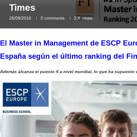
Times
26/09/2016
0 comments
3,K
views
El Master in Management de ESCP Euro
España según el último ranking del Fi
Además alcanza el puesto 4 a nivel mundial, lo que ha supuesto