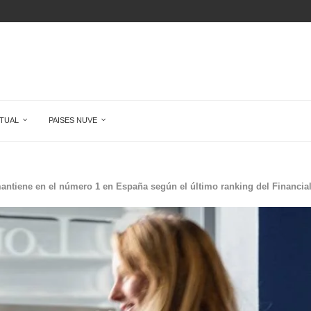
DE...
O QUE ALGUIEN MIENTA,...
SUPERA POR...
UDO Y...
 DONDE...
TUAL
PAISES NUVE
ntiene en el número 1 en España según el último ranking del Financia