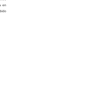
na
en
ebido