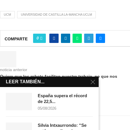
UCM
UNIVERSIDAD DE CASTILLA LA-MANCHA UCLM
0
COMPARTE
noticia anterior
Quiero que los robots faciliten nuestro trabajo, no que nos
LEER TAMBIÉN...
condenen a trabajos precarios
España supera el récord
de 22,5...
05/08/2026
Silvia Intxaurrondo: “Se