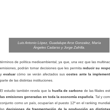
Luis Antonio López, Guadalupe Arce Gonzalez, María
Ángeles Cadarso y Jorge Zafrilla.
términos de política medioambiental, ya que, una vez que las multina
emisiones, podrán tomar decisiones que les permita
reducir su resp
y
evaluar
cómo se verán afectados sus
costes ante la implemen
parte de las distintas instituciones.
El estudio también revela que la
huella de carbono
de las filiales 
las emisiones generadas en toda la economía española
. Tal y co
conjunto como un país, ocuparían el puesto 12º en el ranking mundia
las
decisiones de fragmentación de la producción en distintas