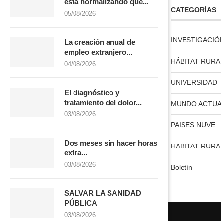
está normalizando que...
LICENCIA CREATIVE COMMONS
CATEGORÍAS
05/08/2026
INVESTIGACIÓ
La creación anual de
empleo extranjero...
HÁBITAT RURA
04/08/2026
licencia creative commons
UNIVERSIDAD
El diagnóstico y
tratamiento del dolor...
MUNDO ACTUA
03/08/2026
PAISES NUVE
Dos meses sin hacer horas
HABITAT RURA
extra...
03/08/2026
Boletín
SALVAR LA SANIDAD
PÚBLICA
03/08/2026