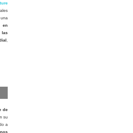
ture
iales
 una
d en
 las
ial
,
e de
en su
do a
unos