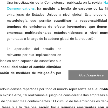
Una investigación de la Complutense, publicada en la revista
Na
Communications
,
ha medido la huella de carbono
de las fil
extranjeras de Estados Unidos a nivel global. Esta propone
metodología
que permite
cuantificar la responsabilida
términos de emisiones de efecto invernadero que tienen
empresas multinacionales estadounidenses a nivel mund
generadas a lo largo de la cadena global de la producción.
La aportación del estudio es
relevante por sus implicaciones en
cionales sean capaces de cuantificar sus
onsabilidad sobre el cambio climático
tación de medidas de mitigación
por
Guadalupe Arce
estadounidenses repartidas por todo el mundo
representa casi el dobl
mo explica Arce, “si realizamos el juego de considerar estas empresas 
l de “países” más contaminantes.” El cumulo de las emisiones es debi
 fases
y a la
deslocalización
hacia
regiones emergentes con 