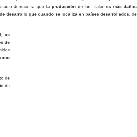
l estudio demuestra que
la producción
de las filiales
es más dañi
de desarrollo que cuando se localiza en países desarrollados
, d
l
,
los
os de
midos
rbono
to de
io de