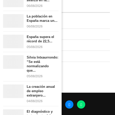
avanza en la...
06/08/2026
INFORMACIÓN
La población en
España marca un...
Quiénes somos
06/08/2026
Contacto
España supera el
récord de 22,5...
Newsletter
05/08/2026
Publicidad tarifas
Silvia Intxaurrondo:
“Se está
normalizando
Política de privacidad
que...
05/08/2026
La creación anual
de empleo
extranjero...
04/08/2026
El diagnóstico y