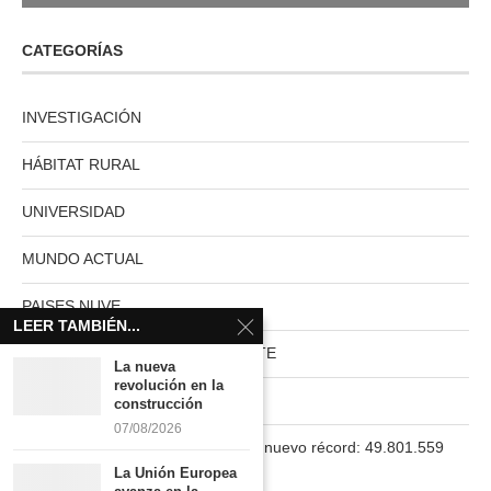
CATEGORÍAS
INVESTIGACIÓN
HÁBITAT RURAL
UNIVERSIDAD
MUNDO ACTUAL
PAISES NUVE
LEER TAMBIÉN...
HABITAT RURAL AUTOSUFICIENTE
La nueva
revolución en la
Boletín
construcción
07/08/2026
La población en España marca un nuevo récord: 49.801.559
habitantes
La Unión Europea