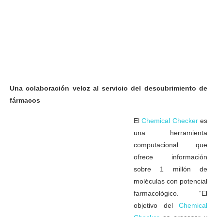
IRB/Amazon, base de datos de acceso libre , accesible a
investigadores de todo el mundo IRB/Amazon, base de datos
de acceso libre , accesible a investigadores de todo el mundo
Una colaboración veloz al servicio del descubrimiento de
fármacos
El
Chemical Checker
es
una herramienta
computacional que
ofrece información
sobre 1 millón de
moléculas con potencial
farmacológico. “El
objetivo del
Chemical