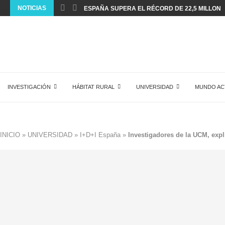
NOTICIAS
ESPAÑA SUPERA EL RÉCORD DE 22,5 MILLONES
INVESTIGACIÓN
HÁBITAT RURAL
UNIVERSIDAD
MUNDO AC
INICIO
»
UNIVERSIDAD
»
I+D+I España
»
Investigadores de la UCM, expl