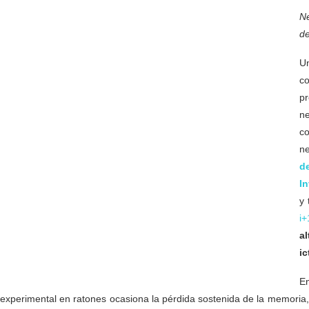
Ne
de
Un
co
pr
n
c
n
d
I
y 
i+
a
ic
En
experimental en ratones ocasiona la pérdida sostenida de la memoria, 