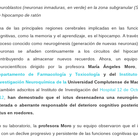
uroblastos (neuronas inmaduras, en verde) en la zona subgranular (
 hipocampo de ratón
a de las principales regiones cerebrales implicadas en las funci
gnitivas, como la memoria y el aprendizaje, es el hipocampo. A través
oceso conocido como neurogénesis (generación de nuevas neuronas),
euronas se añaden continuamente a los circuitos del hipoca
ontribuyendo a almacenar nuevos recuerdos. Ahora, un equip
eurocientíficos dirigido por la profesora
María Ángeles Moro
,
epartamento de Farmacología y Toxicología
y del
Institut
nvestigación Neuroquímica de la
Universidad Complutense de Mad
también adscritos al Instituto de Investigación del
Hospital 12 de Oct
12
,
han demostrado que el ictus desencadena una neurogén
lterada o aberrante responsable del deterioro cognitivo posterio
tus en roedores.
 su laboratorio, la
profesora Moro
y su equipo observaron que el i
con un declive progresivo y persistente de las funciones cognitivas q