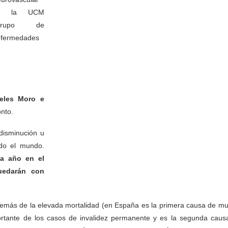
e la UCM
Grupo de
fermedades
eles Moro e
onto.
disminución u
odo el mundo.
da año en el
uedarán con
demás de la elevada mortalidad (en España es la primera causa de mu
ortante de los casos de invalidez permanente y es la segunda caus