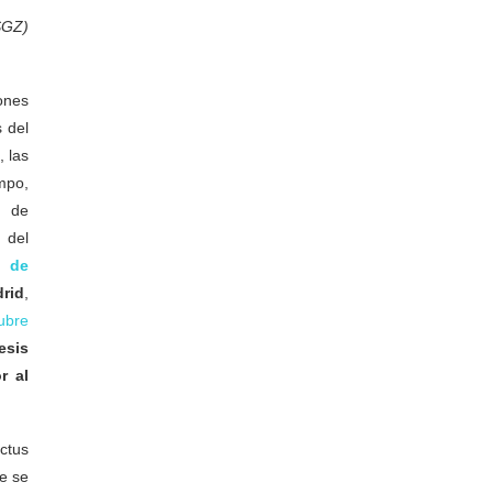
SGZ)
ones
 del
 las
mpo,
o de
 del
o de
rid
,
ubre
esis
r al
ctus
ue se