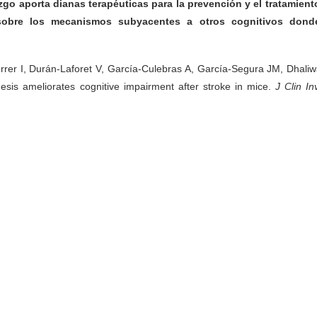
zgo aporta dianas terapéuticas para la prevención y el tratamient
 sobre los mecanismos subyacentes a otros cognitivos dond
rrer I, Durán-Laforet V, García-Culebras A, García-Segura JM, Dhaliwa
esis ameliorates cognitive impairment after stroke in mice.
J Clin In