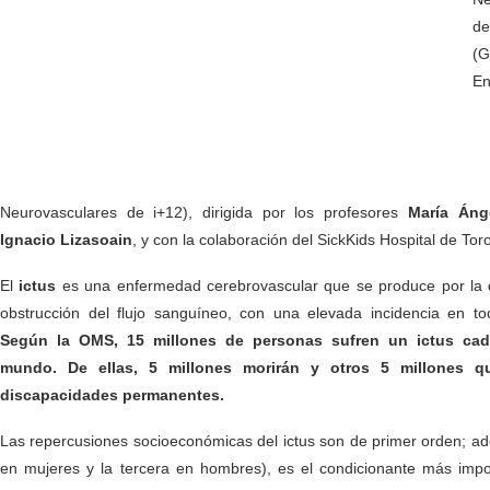
d
(
En
Neurovasculares de i+12), dirigida por los profesores
María Áng
Ignacio Lizasoain
, y con la colaboración del SickKids Hospital de Tor
El
ictus
es una enfermedad cerebrovascular que se produce por la 
obstrucción del flujo sanguíneo, con una elevada incidencia en t
Según la OMS, 15 millones de personas sufren un ictus ca
mundo. De ellas, 5 millones morirán y otros 5 millones q
discapacidades permanentes.
Las repercusiones socioeconómicas del ictus son de primer orden; a
en mujeres y la tercera en hombres), es el condicionante más imp