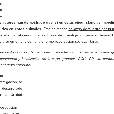
s
e
a
s autores han demostrado que, si en estas circunstancias imped
itivo en estos animales
. Este novedoso
hallazgo demuestra por pri
 al ictus
, abriendo nuevas líneas de investigación para el desarroll
o a su entorno, y con una enorme repercusión sociosanitaria.
Reconstrucciones de neuronas marcadas con retrovirus en cada g
perimental y localización en la capa granular (GCL).
PP: vía perfora
: corteza entorrinal.
ta
vestigación se
 desarrollado
r la Unidad
vestigación
urovascular