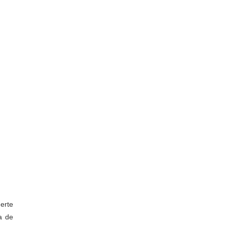
erte
a de