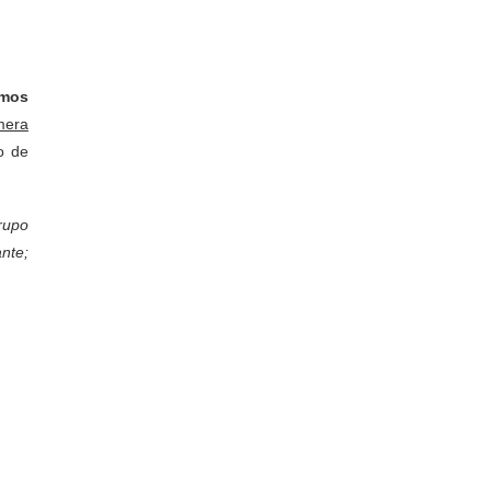
imos
mera
o de
rupo
nte;