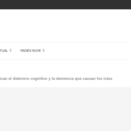
 DE...
TUAL
PAISES NUVE
ican el deterioro cognitivo y la demencia que causan los ictus