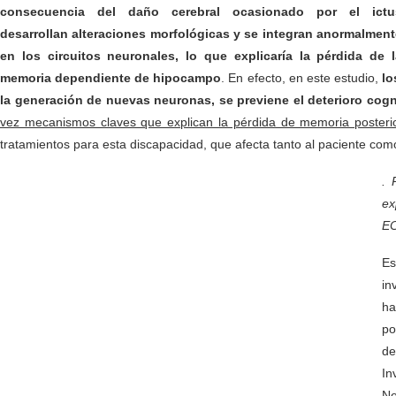
consecuencia del daño cerebral ocasionado por el ictu
desarrollan alteraciones morfológicas y se integran anormalment
en los circuitos neuronales, lo que explicaría la pérdida de l
memoria dependiente de hipocampo
. En efecto, en este estudio,
lo
la generación de nuevas neuronas, se previene el deterioro cogn
vez mecanismos claves que explican la pérdida de memoria posterior
tratamientos para esta discapacidad, que afecta tanto al paciente com
. 
ex
EC
Es
in
ha
po
de
In
Ne