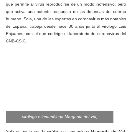
que permite al virus reproducirse de un modo inofensivo, pero
que activa una potente respuesta de las defensas del cuerpo
humano. Sola, una de las expertas en coronavirus más notables
de España, trabaja desde hace 30 años junto al virólogo Luis
Enjuanes, con el que codirige el laboratorio de coronavirus del
CNB-CSIC.
viróloga e inmunóloga Margarita del Val,
Sola es, junto con la viróloga e inmunóloga
Margarita del Val,