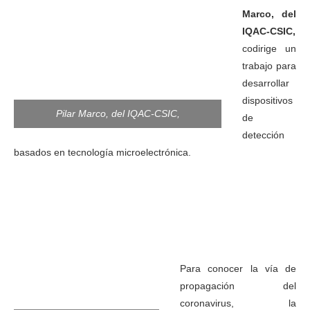
Marco, del
IQAC-CSIC,
codirige un
trabajo para
desarrollar
dispositivos
Pilar Marco, del IQAC-CSIC,
de
detección
basados en tecnología microelectrónica.
Para conocer la vía de
propagación del
coronavirus, la