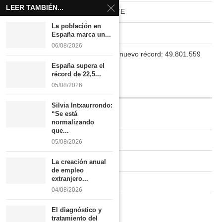
LEER TAMBIÉN...
HABITAT RURAL AUTOSUFICIENTE
La población en
Boletín
España marca un...
06/08/2026
La población en España marca un nuevo récord: 49.801.559
habitantes
España supera el
récord de 22,5...
05/08/2026
INFORMACIÓN
Silvia Intxaurrondo:
“Se está
Quiénes somos
normalizando
que...
Contacto
05/08/2026
Newsletter
La creación anual
de empleo
extranjero...
Publicidad tarifas
04/08/2026
Política de privacidad
El diagnóstico y
tratamiento del