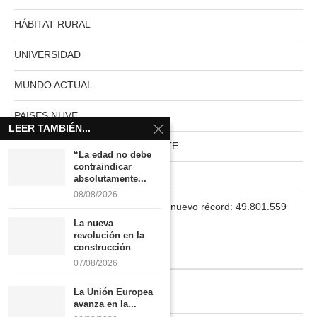
HÁBITAT RURAL
UNIVERSIDAD
MUNDO ACTUAL
PAISES NUVE
LEER TAMBIÉN...
HABITAT RURAL AUTOSUFICIENTE
“La edad no debe
contraindicar
Boletín
absolutamente...
08/08/2026
La población en España marca un nuevo récord: 49.801.559
habitantes
La nueva
revolución en la
construcción
INFORMACIÓN
07/08/2026
La Unión Europea
Quiénes somos
avanza en la...