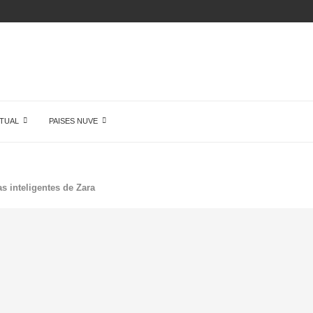
 DE...
TUAL
PAISES NUVE
as inteligentes de Zara