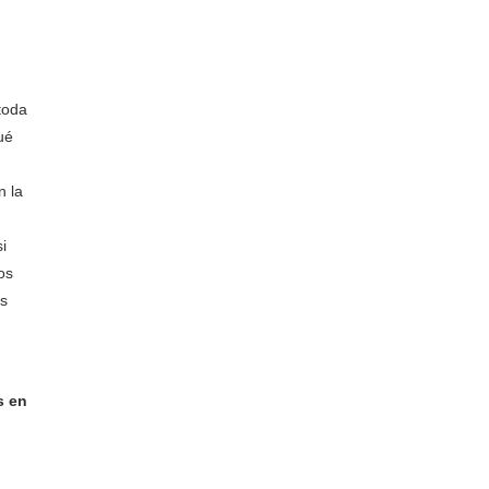
toda
ué
n la
i
os
os
s en