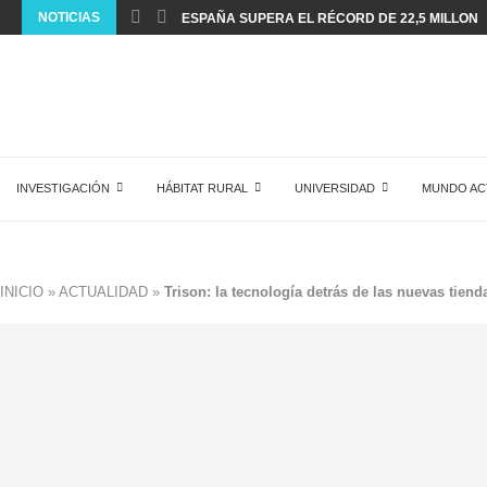
NOTICIAS
ESPAÑA SUPERA EL RÉCORD DE 22,5 MILLONES
INVESTIGACIÓN
HÁBITAT RURAL
UNIVERSIDAD
MUNDO AC
INICIO
»
ACTUALIDAD
»
Trison: la tecnología detrás de las nuevas tiend