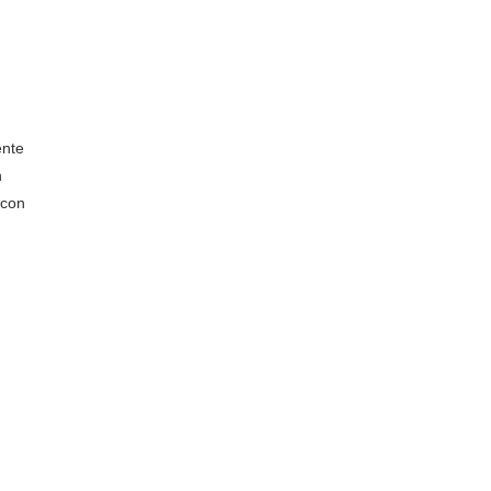
ente
n
 con