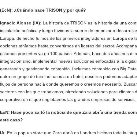
(EcN): ¿Cuándo nace TRISON y por qué?
Ignacio Alonso (IA):
La historia de TRISON es la historia de una co
instalación acústica y luego tuvimos la suerte de empezar a desarrollar
Europa, de hecho fuimos de los primeros integradores en Europa de t
opciones teníamos hasta convertirnos en líderes del sector. Acompañam
estamos presentes ya en 100 países. Además, hace dos años nos dimo
integración sino, implementar nuevas soluciones enfocadas a la digitali
generando y gestionando contenido. Incluimos contenido con Big Data 
entra un grupo de turistas rusos a un hotel, nosotros podemos adaptar 
flujos de persona hacia donde queremos o creemos necesario. Busca
sectores con los que trabajamos, ofreciendo soluciones para clientes de
corporativo en el que englobamos las grandes empresas de servicios, 
EcN: Hace poco saltó la noticia de que Zara abría una tienda co
este caso?
IA:
En la pop-up store que Zara abrió en Londres hicimos toda la integr