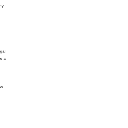
ley
gal
te a
os