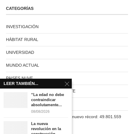
CATEGORÍAS
INVESTIGACIÓN
HÁBITAT RURAL
UNIVERSIDAD
MUNDO ACTUAL
PAISES NUVE
LEER TAMBIÉN...
HABITAT RURAL AUTOSUFICIENTE
“La edad no debe
contraindicar
Boletín
absolutamente...
08/08/2026
La población en España marca un nuevo récord: 49.801.559
habitantes
La nueva
revolución en la
construcción