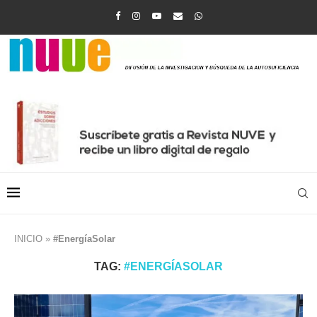
INICIO
»
#EnergíaSolar
TAG:
#ENERGÍASOLAR