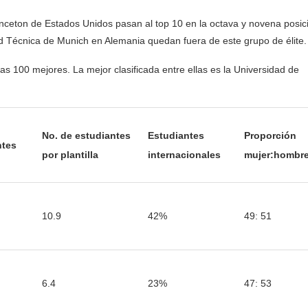
inceton de Estados Unidos pasan al top 10 en la octava y novena posic
d Técnica de Munich en Alemania quedan fuera de este grupo de élite.
as 100 mejores. La mejor clasificada entre ellas es la Universidad de
No. de estudiantes
Estudiantes
Proporción
ntes
por plantilla
internacionales
mujer:hombr
10.9
42%
49: 51
6.4
23%
47: 53