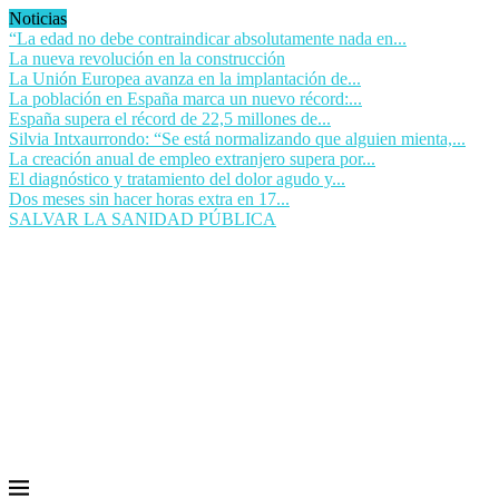
Noticias
“La edad no debe contraindicar absolutamente nada en...
La nueva revolución en la construcción
La Unión Europea avanza en la implantación de...
La población en España marca un nuevo récord:...
España supera el récord de 22,5 millones de...
Silvia Intxaurrondo: “Se está normalizando que alguien mienta,...
La creación anual de empleo extranjero supera por...
El diagnóstico y tratamiento del dolor agudo y...
Dos meses sin hacer horas extra en 17...
SALVAR LA SANIDAD PÚBLICA