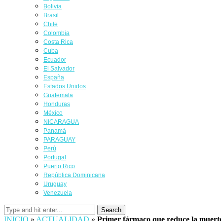
Bolivia
Brasil
Chile
Colombia
Costa Rica
Cuba
Ecuador
El Salvador
España
Estados Unidos
Guatemala
Honduras
México
NICARAGUA
Panamá
PARAGUAY
Perú
Portugal
Puerto Rico
República Dominicana
Uruguay
Venezuela
Search
INICIO
»
ACTUALIDAD
»
Primer fármaco que reduce la muert