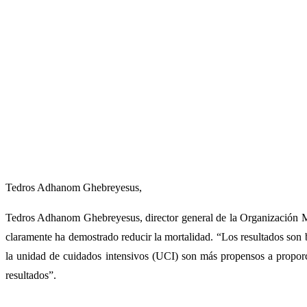
Tedros Adhanom Ghebreyesus,
Tedros Adhanom Ghebreyesus, director general de la Organización 
claramente ha demostrado reducir la mortalidad. “Los resultados son
la unidad de cuidados intensivos (UCI) son más propensos a proporci
resultados”.
Un esteroide barato es el primer fármaco que reduce la muerte en