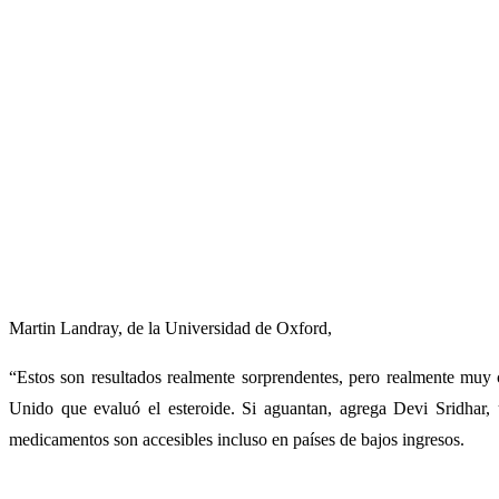
Martin Landray, de la Universidad de Oxford,
“Estos son resultados realmente sorprendentes, pero realmente muy 
Unido que evaluó el esteroide. Si aguantan, agrega Devi Sridhar, 
medicamentos son accesibles incluso en países de bajos ingresos.
Un e
er fármaco que reduce la muerte en pacientes con COVID-19