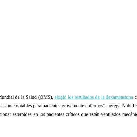
Mundial de la Salud (OMS),
elogió los resultados de la dexametasona
c
 bastante notables para pacientes gravemente enfermos”, agrega Nahid
onar esteroides en los pacientes críticos que están ventilados mecán
 pacientes con COVID-19