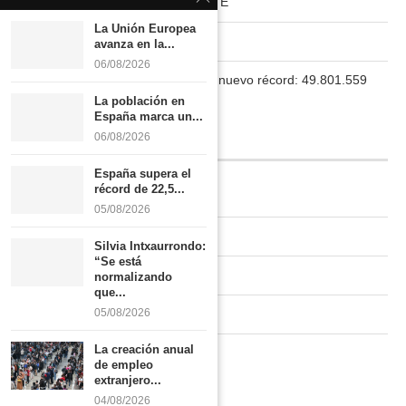
HABITAT RURAL AUTOSUFICIENTE
La Unión Europea
Boletín
avanza en la...
06/08/2026
La población en España marca un nuevo récord: 49.801.559
habitantes
La población en
España marca un...
06/08/2026
INFORMACIÓN
España supera el
récord de 22,5...
Quiénes somos
05/08/2026
Contacto
Silvia Intxaurrondo:
“Se está
Newsletter
normalizando
que...
Publicidad tarifas
05/08/2026
La creación anual
Política de privacidad
de empleo
extranjero...
04/08/2026