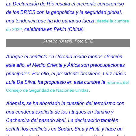
La Declaración de Río resalta el creciente compromiso
de los BRICS con la geopolítica y la seguridad global,
una tendencia que ha ido ganando fuerza
desde la cumbre
celebrada en Pekín (China).
de 2022
El presidente de Brasil, Luiz Inácio Lula da Silva, participa
,
durante la apertura de la cumbre de los BRICS , en Río de
Janeiro (Brasil). Foto EFE
Aunque el conflicto en Ucrania recibe menos atención
este año, el Medio Oriente y África son preocupaciones
principales. Por ello, el presidente brasileño, Luiz Inácio
Lula Da Silva, ha propuesto en esta cumbre
la
reforma del
Consejo de Seguridad de Naciones Unidas
.
Además,
se ha abordado la cuestión del terrorismo
con
una condena explícita de
los ataques en Jammu y
Cachemira
del pasado abril. La declaración también
señala los conflictos en Sudán, Siria y Haití, y hace un