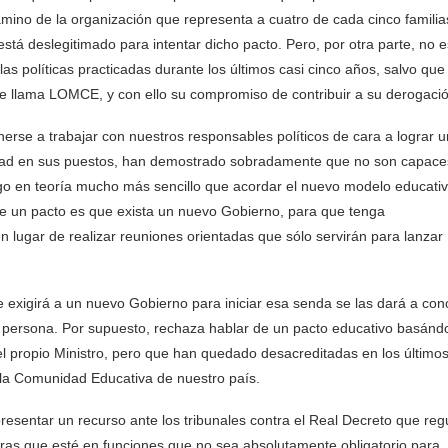
amino de la organización que representa a cuatro de cada cinco familia
está deslegitimado para intentar dicho pacto. Pero, por otra parte, no e
as políticas practicadas durante los últimos casi cinco años, salvo que
 llama LOMCE, y con ello su compromiso de contribuir a su derogació
erse a trabajar con nuestros responsables políticos de cara a lograr u
nidad en sus puestos, han demostrado sobradamente que no son capace
lgo en teoría mucho más sencillo que acordar el nuevo modelo educati
 de un pacto es que exista un nuevo Gobierno, para que tenga
 lugar de realizar reuniones orientadas que sólo servirán para lanzar
e exigirá a un nuevo Gobierno para iniciar esa senda se las dará a con
a persona. Por supuesto, rechaza hablar de un pacto educativo basánd
 propio Ministro, pero que han quedado desacreditadas en los último
la Comunidad Educativa de nuestro país.
esentar un recurso ante los tribunales contra el Real Decreto que reg
tras que esté en funciones que no sea absolutamente obligatorio para