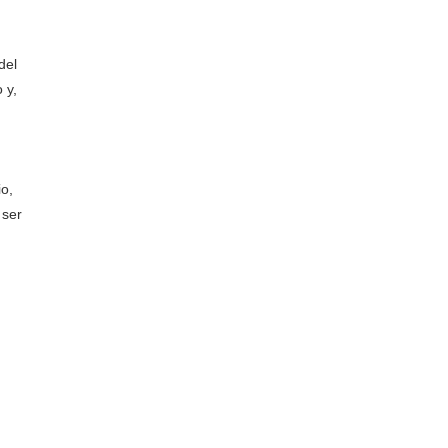
del
 y,
io,
 ser