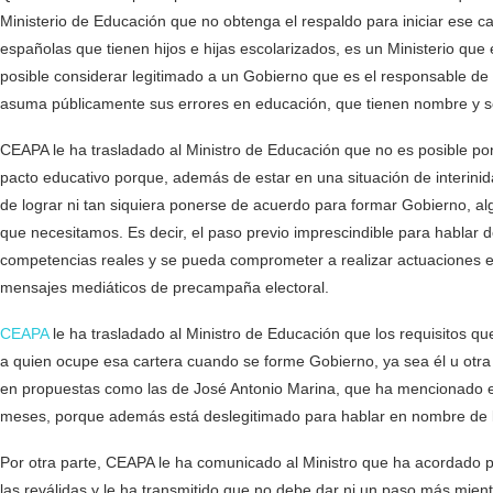
Ministerio de Educación que no obtenga el respaldo para iniciar ese c
españolas que tienen hijos e hijas escolarizados, es un Ministerio que 
posible considerar legitimado a un Gobierno que es el responsable de l
asuma públicamente sus errores en educación, que tienen nombre y se
CEAPA le ha trasladado al Ministro de Educación que no es posible pon
pacto educativo porque, además de estar en una situación de interi
de lograr ni tan siquiera ponerse de acuerdo para formar Gobierno, a
que necesitamos. Es decir, el paso previo imprescindible para hablar
competencias reales y se pueda comprometer a realizar actuaciones en
mensajes mediáticos de precampaña electoral.
CEAPA
le ha trasladado al Ministro de Educación que los requisitos qu
a quien ocupe esa cartera cuando se forme Gobierno, ya sea él u otr
en propuestas como las de José Antonio Marina, que ha mencionado el
meses, porque además está deslegitimado para hablar en nombre de 
Por otra parte, CEAPA le ha comunicado al Ministro que ha acordado pr
las reválidas y le ha transmitido que no debe dar ni un paso más mien