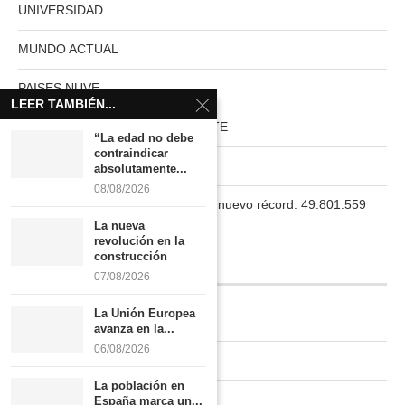
UNIVERSIDAD
MUNDO ACTUAL
PAISES NUVE
LEER TAMBIÉN...
HABITAT RURAL AUTOSUFICIENTE
“La edad no debe
contraindicar
Boletín
absolutamente...
08/08/2026
La población en España marca un nuevo récord: 49.801.559
habitantes
La nueva
revolución en la
construcción
INFORMACIÓN
07/08/2026
La Unión Europea
Quiénes somos
avanza en la...
06/08/2026
Contacto
La población en
Newsletter
España marca un...