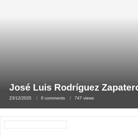
José Luis Rodríguez Zapate
23/12/2025
0 comments
747
views