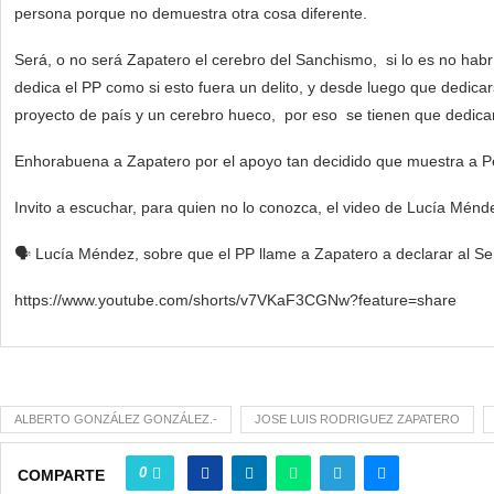
persona porque no demuestra otra cosa diferente.
Será, o no será Zapatero el cerebro del Sanchismo, si lo es no habrí
dedica el PP como si esto fuera un delito, y desde luego que dedic
proyecto de país y un cerebro hueco, por eso se tienen que dedicar 
Enhorabuena a Zapatero por el apoyo tan decidido que muestra a P
Invito a escuchar, para quien no lo conozca, el video de Lucía Ménd
🗣️ Lucía Méndez, sobre que el PP llame a Zapatero a declarar al Se
https://www.youtube.com/shorts/v7VKaF3CGNw?feature=share
ALBERTO GONZÁLEZ GONZÁLEZ.-
JOSE LUIS RODRIGUEZ ZAPATERO
0
COMPARTE