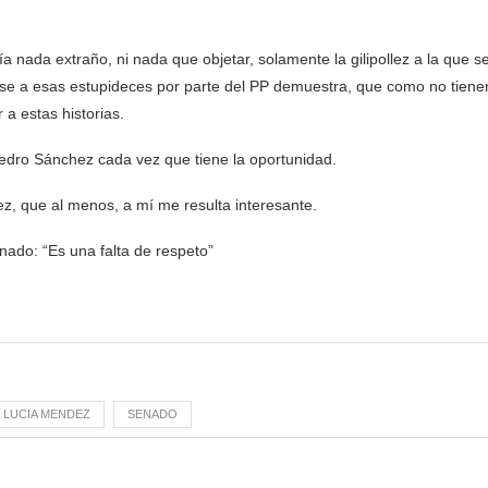
a nada extraño, ni nada que objetar, solamente la gilipollez a la que s
arse a esas estupideces por parte del PP demuestra, que como no tiene
a estas historias.
edro Sánchez cada vez que tiene la oportunidad.
ez, que al menos, a mí me resulta interesante.
nado: “Es una falta de respeto”
LUCIA MENDEZ
SENADO