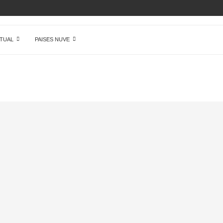
AMENTE NADA EN...
TUAL
PAISES NUVE