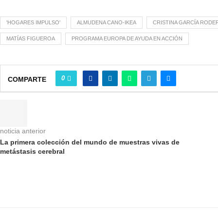
'HOGARES IMPULSO'
ALMUDENA CANO-IKEA
CRISTINA GARCÍA RODE
MATÍAS FIGUEROA
PROGRAMA EUROPA DE AYUDA EN ACCIÓN
0
COMPARTE
noticia anterior
La primera colección del mundo de muestras vivas de
metástasis cerebral