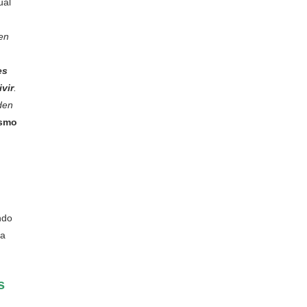
ual
en
es
vir
.
den
ismo
ndo
 a
s