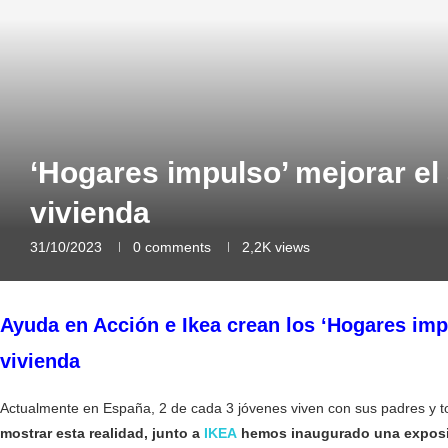
‘Hogares impulso’ mejorar el 
vivienda
31/10/2023
0 comments
2,2K
views
Ayuda en Acción e Ikea crean los ‘Hogares imp
vivienda
Actualmente en España, 2 de cada 3 jóvenes viven con sus padres y to
mostrar esta realidad, junto a
IKEA
hemos inaugurado
una exposi