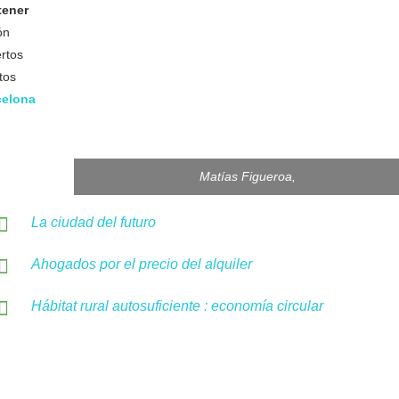
tener
ón
ertos
tos
celona
Matías Figueroa,
La ciudad del futuro
Ahogados por el precio del alquiler
Hábitat rural autosuficiente : economía circular