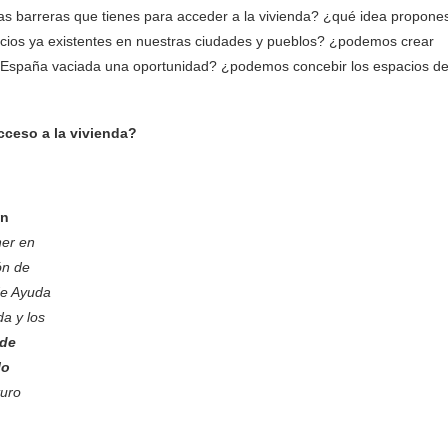
as barreras que tienes para acceder a la vivienda? ¿qué idea propone
acios ya existentes en nuestras ciudades y pueblos? ¿podemos crear
s la España vaciada una oportunidad? ¿podemos concebir los espacios d
cceso a la vivienda?
ón
ner en
ón de
de Ayuda
a y los
de
lo
turo