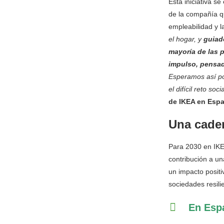
Esta iniciativa s
de la compañía qu
empleabilidad y l
el hogar, y
guiado
mayoría de las 
impulso, pensad
Esperamos así po
el difícil reto socia
de IKEA en Espa
Una caden
Para 2030 en IKE
contribución a un
un impacto positi
sociedades resili
En Espa