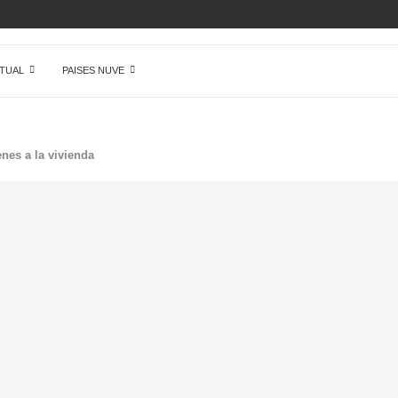
AMENTE NADA EN...
TUAL
PAISES NUVE
nes a la vivienda