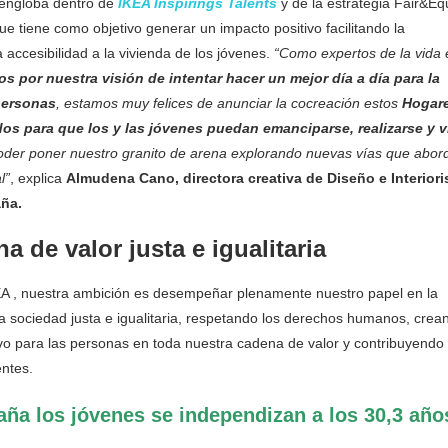
e engloba dentro de
IKEA Inspirings Talents
y de la estrategia Fair&Eq
e tiene como objetivo generar un impacto positivo facilitando la
a accesibilidad a la vivienda de los jóvenes.
“Como expertos de la vida 
s por nuestra visión de intentar hacer un mejor día a día para la
personas
, estamos muy felices de anunciar la cocreación estos
Hogar
os para que los y las jóvenes puedan emanciparse, realizarse y vi
der poner nuestro granito de arena explorando nuevas vías que abor
l”
, explica
Almudena Cano, directora creativa de Diseño e Interior
ña.
a de valor justa e igualitaria
A , nuestra ambición es desempeñar plenamente nuestro papel en la
a sociedad justa e igualitaria, respetando los derechos humanos, crea
vo para las personas en toda nuestra cadena de valor y contribuyendo
entes.
ña los jóvenes se independizan a los 30,3 año