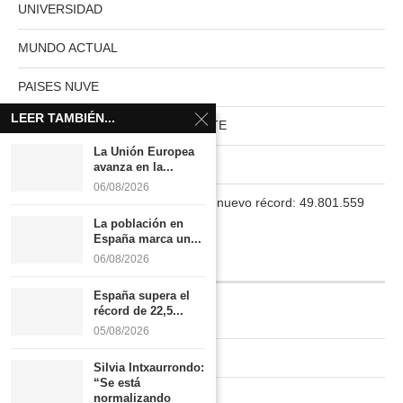
UNIVERSIDAD
MUNDO ACTUAL
PAISES NUVE
LEER TAMBIÉN...
HABITAT RURAL AUTOSUFICIENTE
La Unión Europea
Boletín
avanza en la...
06/08/2026
La población en España marca un nuevo récord: 49.801.559
habitantes
La población en
España marca un...
06/08/2026
INFORMACIÓN
España supera el
récord de 22,5...
Quiénes somos
05/08/2026
Contacto
Silvia Intxaurrondo:
“Se está
Newsletter
normalizando