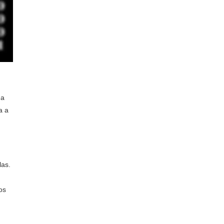
na
a a
las.
os