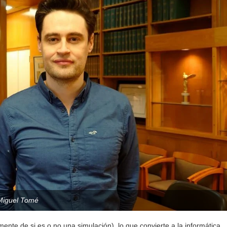
Miguel Tomé
nte de si es o no una simulación), lo que convierte a la informática