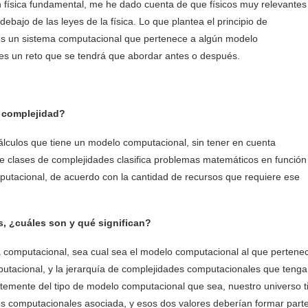
n física fundamental, me he dado cuenta de que físicos muy relevantes
ajo de las leyes de la física. Lo que plantea el principio de
 es un sistema computacional que pertenece a algún modelo
s un reto que se tendrá que abordar antes o después.
e complejidad?
lculos que tiene un modelo computacional, sin tener en cuenta
de clases de complejidades clasifica problemas matemáticos en función
putacional, de acuerdo con la cantidad de recursos que requiere ese
, ¿cuáles son y qué significan?
a computacional, sea cual sea el modelo computacional al que pertenec
mputacional, y la jerarquía de complejidades computacionales que tenga
ntemente del tipo de modelo computacional que sea, nuestro universo t
es computacionales asociada, y esos dos valores deberían formar part