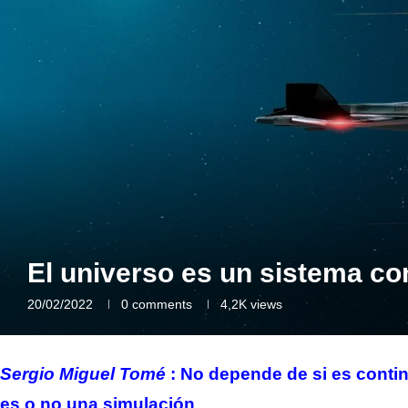
El universo es un sistema c
20/02/2022
0 comments
4,2K
views
Sergio Miguel Tomé
: No depende de si es continu
es o no una simulación