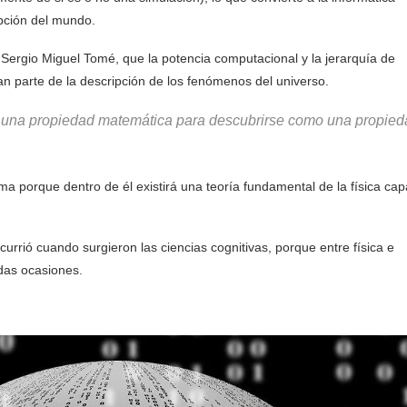
pción del mundo.
al Sergio Miguel Tomé, que la potencia computacional y la jerarquía de
 parte de la descripción de los fenómenos del universo.
í una propiedad matemática para descubrirse como una propied
a porque dentro de él existirá una teoría fundamental de la física ca
urrió cuando surgieron las ciencias cognitivas, porque entre física e
adas ocasiones.