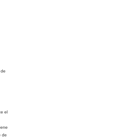
 de
e el
iene
e de