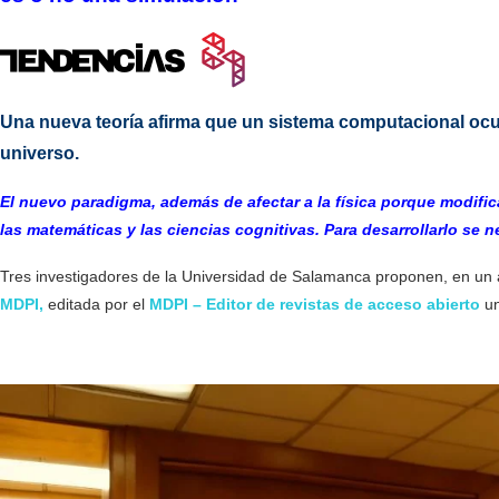
Una nueva teoría afirma que un sistema computacional ocult
universo.
El nuevo paradigma, además de afectar a la física porque modific
las matemáticas y las ciencias cognitivas. Para desarrollarlo se n
Tres investigadores de la Universidad de Salamanca proponen, en un a
MDPI,
editada por el
MDPI – Editor de revistas de acceso abierto
u