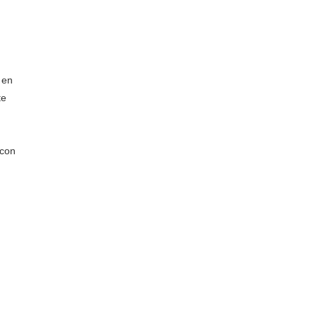
 en
te
 con