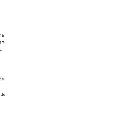
na
17,
5%
de
 de