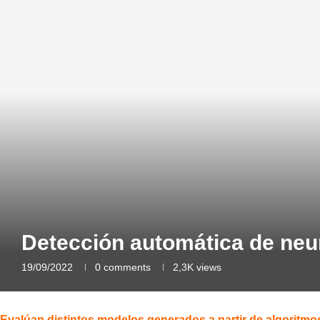
Detección automática de neu
19/09/2022
0 comments
2,3K
views
Evalúan distintos modelos generados a partir de algoritmos d