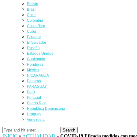
Bolivia
Brasil
Chile
Colombia
Costa Rica
Cuba
Ecuador
El Salvador
España
Estados Unidos
Guatemala
Honduras
México
NICARAGUA
Panamá
PARAGUAY
Perú
Portugal
Puerto Rico
República Dominicana
Uruguay
Venezuela
Search
INICIO
»
ACTUALIDAD
»
COVID-19 Eficacia medidas con mod