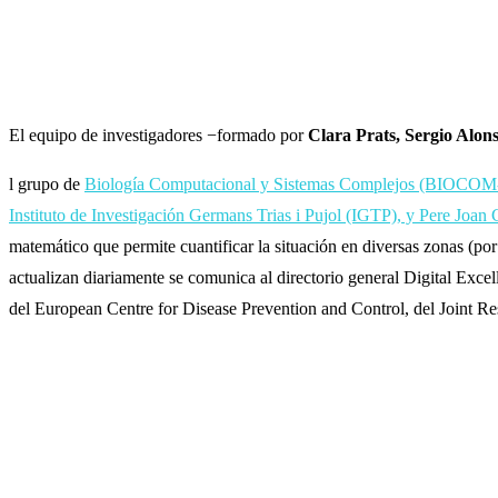
El equipo de investigadores −formado por
Clara Prats, Sergio Alon
l grupo de
Biología Computacional y Sistemas Complejos (BIOCOM
Instituto de Investigación Germans Trias i Pujol (IGTP), y Pere Joan
matemático que permite cuantificar la situación en diversas zonas (po
actualizan diariamente se comunica al directorio general Digital Exce
del European Centre for Disease Prevention and Control, del Joint R