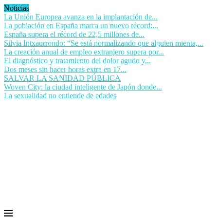
Noticias
La Unión Europea avanza en la implantación de...
La población en España marca un nuevo récord:...
España supera el récord de 22,5 millones de...
Silvia Intxaurrondo: “Se está normalizando que alguien mienta,...
La creación anual de empleo extranjero supera por...
El diagnóstico y tratamiento del dolor agudo y...
Dos meses sin hacer horas extra en 17...
SALVAR LA SANIDAD PÚBLICA
Woven City: la ciudad inteligente de Japón donde...
La sexualidad no entiende de edades