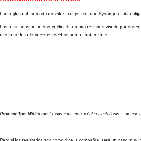
Las reglas del mercado de valores significan que Synairgen está obligad
Los resultados no se han publicado en una revista revisada por pares,
confirmar las afirmaciones hechas para el tratamiento.
Profesor Tom Wilkinson
: “Todas estas son señales alentadoras … de que e
Pero si los resultados son como dice la compañía, será un paso muy im