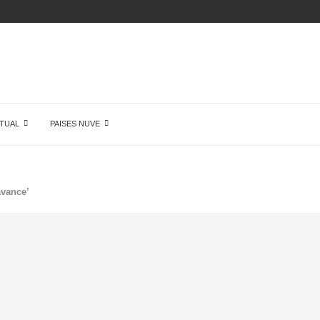
ÓN DE...
TUAL
PAISES NUVE
avance’