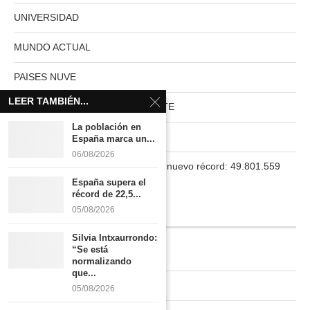
UNIVERSIDAD
MUNDO ACTUAL
PAISES NUVE
LEER TAMBIÉN...
HABITAT RURAL AUTOSUFICIENTE
La población en
Boletín
España marca un...
06/08/2026
La población en España marca un nuevo récord: 49.801.559
habitantes
España supera el
récord de 22,5...
05/08/2026
INFORMACIÓN
Silvia Intxaurrondo:
“Se está
Quiénes somos
normalizando
que...
Contacto
05/08/2026