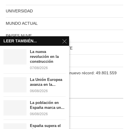
UNIVERSIDAD
MUNDO ACTUAL
PAISES NUVE
LEER TAMBIÉN...
HABITAT RURAL AUTOSUFICIENTE
La nueva
revolución en la
Boletín
construcción
07/08/2026
La población en España marca un nuevo récord: 49.801.559
habitantes
La Unión Europea
avanza en la...
06/08/2026
INFORMACIÓN
La población en
España marca un...
Quiénes somos
06/08/2026
Contacto
España supera el