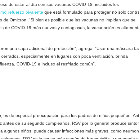
úrese de estar al día con sus vacunas COVID-19, incluidos los
timo refuerzo bivalente
que está formulado para proteger no solo contra
as de Omicron. “Si bien es posible que las vacunas no impidan que se
tes de COVID-19 más nuevas y contagiosas, la vacunación es altament
ren una capa adicional de protección”, agrega. “Usar una máscara fac
os cerrados, especialmente en lugares con poca ventilación, brinda
nfluenza, COVID-19 e incluso el resfriado común”.
e año, es de especial preocupación para los padres de niños pequeños. An
vez antes de su segundo cumpleaños. RSV por lo general produce sínt
para algunos niños, puede causar infecciones más graves, como neumon
 los pulmones. RSV es la causa más común de bronquiolitis y neumonía 