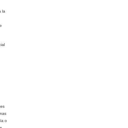
 la
e
ial
tes
omas
ía o
en