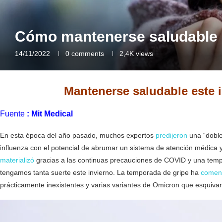
Cómo mantenerse saludable e
14/11/2022
0 comments
2,4K
views
Mantenerse saludable este i
Fuente
:
Mit Medical
En esta época del año pasado, muchos expertos
predijeron
una “doble
influenza con el potencial de abrumar un sistema de atención médica
materializó
gracias a las continuas precauciones de COVID y una temp
tengamos tanta suerte este invierno. La temporada de gripe ha
comen
prácticamente inexistentes y varias variantes de Omicron que esquiva