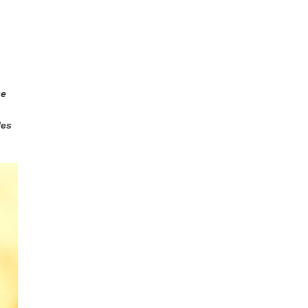
ue
les