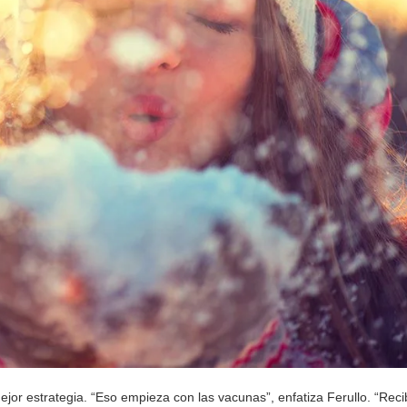
ejor estrategia. “Eso empieza con las vacunas”, enfatiza Ferullo. “Rec