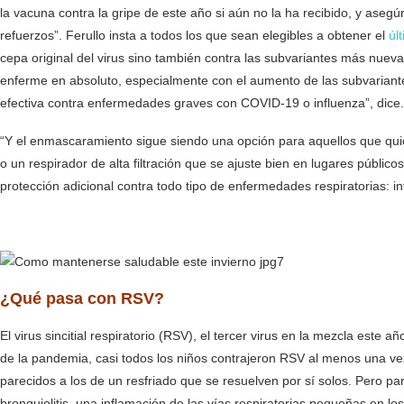
la vacuna contra la gripe de este año si aún no la ha recibido, y aseg
refuerzos”. Ferullo insta a todos los que sean elegibles a obtener el
úl
cepa original del virus sino también contra las subvariantes más nuev
enferme en absoluto, especialmente con el aumento de las subvarian
efectiva contra enfermedades graves con COVID-19 o influenza”, dice.
“Y el enmascaramiento sigue siendo una opción para aquellos que quie
o un respirador de alta filtración que se ajuste bien en lugares públic
protección adicional contra todo tipo de enfermedades respiratorias: i
¿Qué pasa con RSV?
El virus sincitial respiratorio (RSV), el tercer virus en la mezcla est
de la pandemia, casi todos los niños contrajeron RSV al menos una 
parecidos a los de un resfriado que se resuelven por sí solos. Pero 
bronquiolitis, una inflamación de las vías respiratorias pequeñas en