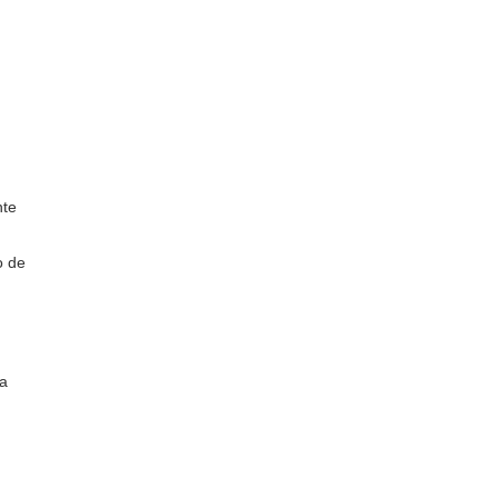
nte
o de
la
u