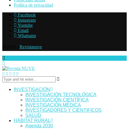
Política de privacidad
Facebook
Instagram
Youtube
Email
Whatsapp
@2026 -
Revistanuve
INVESTIGACIÓN
INVESTIGACIÓN TECNOLÓGICA
INVESTIGACIÓN CIENTÍFICA
INVESTIGACIÓN MÉDICA
INVESTIGADORES Y CIENTIFICOS
SALUD
HÁBITAT RURAL
Agenda 2030