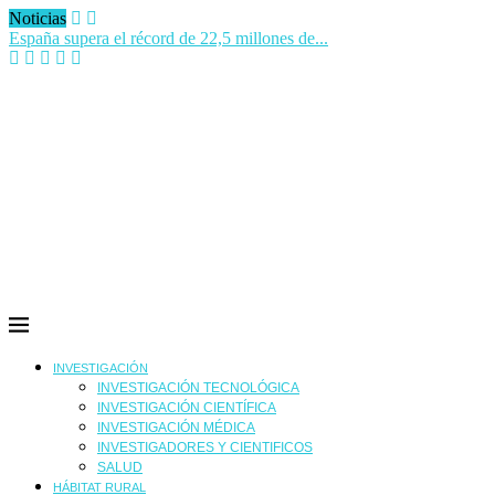
Noticias
España supera el récord de 22,5 millones de...
Silvia Intxaurrondo: “Se está normalizando que alguien mienta,...
La creación anual de empleo extranjero supera por...
El diagnóstico y tratamiento del dolor agudo y...
Dos meses sin hacer horas extra en 17...
SALVAR LA SANIDAD PÚBLICA
Woven City: la ciudad inteligente de Japón donde...
La sexualidad no entiende de edades
INVESTIGACIÓN
INVESTIGACIÓN TECNOLÓGICA
INVESTIGACIÓN CIENTÍFICA
INVESTIGACIÓN MÉDICA
INVESTIGADORES Y CIENTIFICOS
SALUD
HÁBITAT RURAL