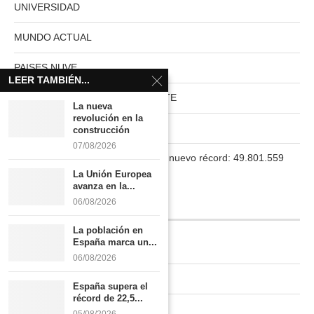
UNIVERSIDAD
MUNDO ACTUAL
PAISES NUVE
LEER TAMBIÉN...
HABITAT RURAL AUTOSUFICIENTE
La nueva
revolución en la
Boletín
construcción
07/08/2026
La población en España marca un nuevo récord: 49.801.559
habitantes
La Unión Europea
avanza en la...
06/08/2026
INFORMACIÓN
La población en
España marca un...
Quiénes somos
06/08/2026
Contacto
España supera el
récord de 22,5...
Newsletter