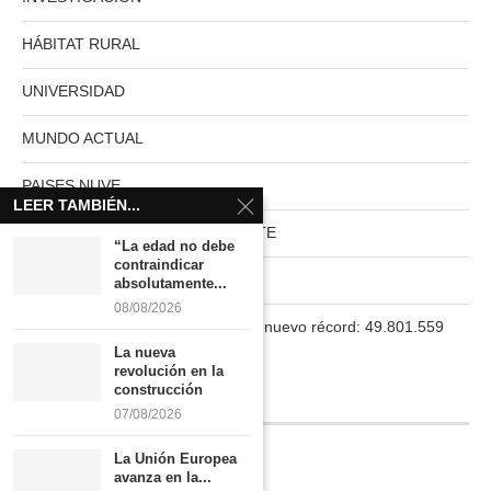
HÁBITAT RURAL
UNIVERSIDAD
MUNDO ACTUAL
PAISES NUVE
LEER TAMBIÉN...
HABITAT RURAL AUTOSUFICIENTE
“La edad no debe
contraindicar
Boletín
absolutamente...
08/08/2026
La población en España marca un nuevo récord: 49.801.559
habitantes
La nueva
revolución en la
construcción
INFORMACIÓN
07/08/2026
La Unión Europea
Quiénes somos
avanza en la...