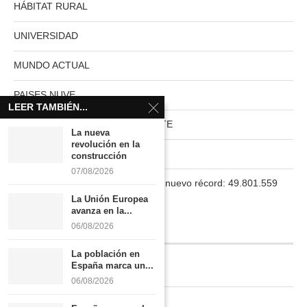
HÁBITAT RURAL
UNIVERSIDAD
MUNDO ACTUAL
PAISES NUVE
LEER TAMBIÉN...
HABITAT RURAL AUTOSUFICIENTE
La nueva
revolución en la
Boletín
construcción
07/08/2026
La población en España marca un nuevo récord: 49.801.559
habitantes
La Unión Europea
avanza en la...
06/08/2026
INFORMACIÓN
La población en
España marca un...
Quiénes somos
06/08/2026
Contacto