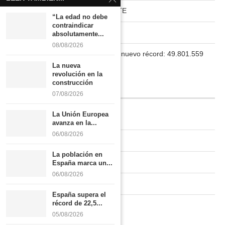
HABITAT RURAL AUTOSUFICIENTE
“La edad no debe
contraindicar
Boletín
absolutamente...
08/08/2026
La población en España marca un nuevo récord: 49.801.559
habitantes
La nueva
revolución en la
construcción
INFORMACIÓN
07/08/2026
La Unión Europea
Quiénes somos
avanza en la...
06/08/2026
Contacto
La población en
Newsletter
España marca un...
06/08/2026
Publicidad tarifas
España supera el
récord de 22,5...
Política de privacidad
05/08/2026