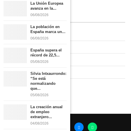
habitantes
La Unión Europea
avanza en la...
06/08/2026
INFORMACIÓN
La población en
España marca un...
Quiénes somos
06/08/2026
Contacto
España supera el
récord de 22,5...
Newsletter
05/08/2026
Publicidad tarifas
Silvia Intxaurrondo:
“Se está
normalizando
Política de privacidad
que...
05/08/2026
La creación anual
de empleo
extranjero...
04/08/2026