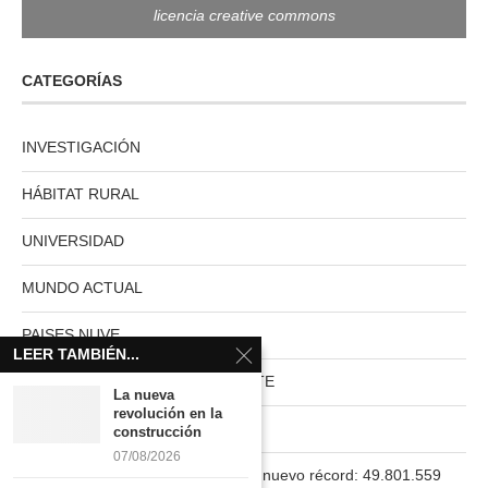
licencia creative commons
CATEGORÍAS
INVESTIGACIÓN
HÁBITAT RURAL
UNIVERSIDAD
MUNDO ACTUAL
PAISES NUVE
LEER TAMBIÉN...
HABITAT RURAL AUTOSUFICIENTE
La nueva
revolución en la
Boletín
construcción
07/08/2026
La población en España marca un nuevo récord: 49.801.559