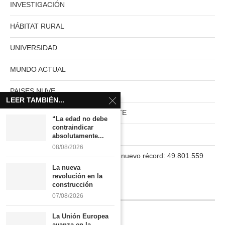
INVESTIGACIÓN
HÁBITAT RURAL
UNIVERSIDAD
MUNDO ACTUAL
PAISES NUVE
LEER TAMBIÉN...
HABITAT RURAL AUTOSUFICIENTE
“La edad no debe
contraindicar
Boletín
absolutamente...
08/08/2026
La población en España marca un nuevo récord: 49.801.559
habitantes
La nueva
revolución en la
construcción
INFORMACIÓN
07/08/2026
La Unión Europea
Quiénes somos
avanza en la...