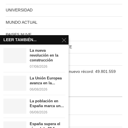
UNIVERSIDAD
MUNDO ACTUAL
PAISES NUVE
LEER TAMBIÉN...
HABITAT RURAL AUTOSUFICIENTE
La nueva
revolución en la
Boletín
construcción
07/08/2026
La población en España marca un nuevo récord: 49.801.559
habitantes
La Unión Europea
avanza en la...
06/08/2026
INFORMACIÓN
La población en
España marca un...
Quiénes somos
06/08/2026
Contacto
España supera el