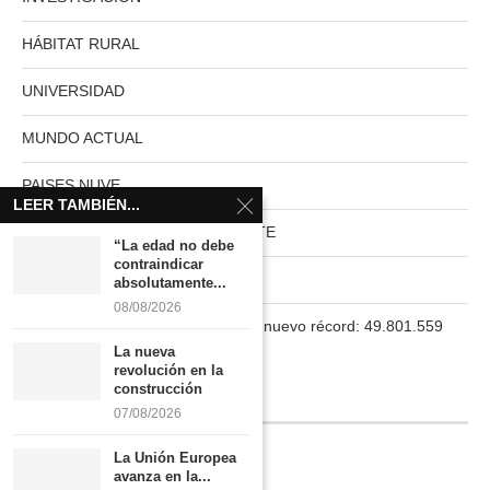
HÁBITAT RURAL
UNIVERSIDAD
MUNDO ACTUAL
PAISES NUVE
LEER TAMBIÉN...
HABITAT RURAL AUTOSUFICIENTE
“La edad no debe
contraindicar
Boletín
absolutamente...
08/08/2026
La población en España marca un nuevo récord: 49.801.559
habitantes
La nueva
revolución en la
construcción
INFORMACIÓN
07/08/2026
La Unión Europea
Quiénes somos
avanza en la...